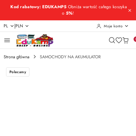
Przejdź do treści głównej
Przejdź do wyszukiwarki
Przejdź do moje konto
Przejdź do menu głównego
Przejdź do opisu produktu
Przejdź do stopki
Kod rabatowy: EDUKAMP5
Obniża wartość całego koszyka
o
5%
!
|
PL
PLN
Moje konto
Strona główna
SAMOCHODY NA AKUMULATOR
Polecamy