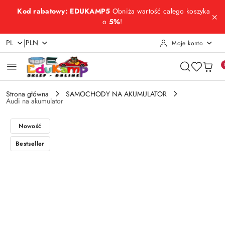
Przejdź do treści głównej
Przejdź do wyszukiwarki
Przejdź do moje konto
Przejdź do menu głównego
Przejdź do opisu produktu
Przejdź do stopki
Kod rabatowy: EDUKAMP5
Obniża wartość całego koszyka
o
5%
!
|
PL
PLN
Moje konto
Strona główna
SAMOCHODY NA AKUMULATOR
Audi na akumulator
Nowość
Bestseller