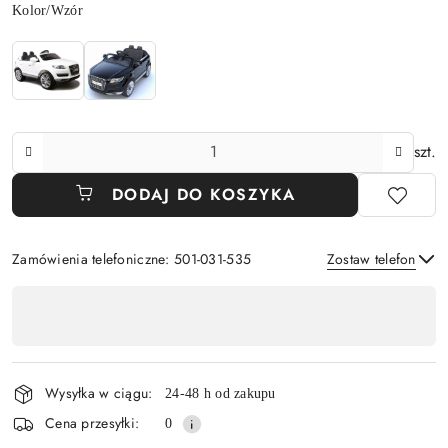
Wariant
Kolor/Wzór
Ilość
szt.
DODAJ DO KOSZYKA
Zamówienia telefoniczne: 501-031-535
Zostaw telefon
Dostępność
,
Wyślij
płatność
i
Wysyłka w ciągu:
24-48 h od zakupu
dostawa
Cena przesyłki:
0