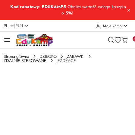
Przejdź do treści głównej
Przejdź do wyszukiwarki
Przejdź do moje konto
Przejdź do menu głównego
Przejdź do opisu produktu
Przejdź do stopki
Kod rabatowy: EDUKAMP5
Obniża wartość całego koszyka
o
5%
!
|
PL
PLN
Moje konto
Strona główna
DZIECKO
ZABAWKI
ZDALNIE STEROWANE
JEŻDŻĄCE