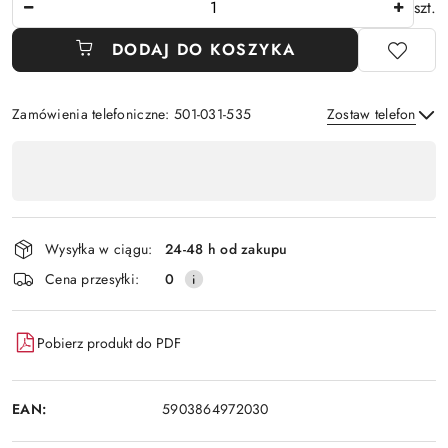
szt.
DODAJ DO KOSZYKA
Zamówienia telefoniczne: 501-031-535
Zostaw telefon
Dostępność
,
Wyślij
płatność
i
Wysyłka w ciągu:
24-48 h od zakupu
dostawa
Cena przesyłki:
0
Pobierz produkt do PDF
EAN:
5903864972030