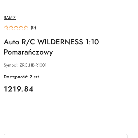
NAZWA
RAMIZ
PRODUCENTA:
(0)
Auto R/C WILDERNESS 1:10
Pomarańczowy
Symbol:
ZRC.HB-R1001
Dostępność:
2
szt.
cena:
1219.84
Ilość