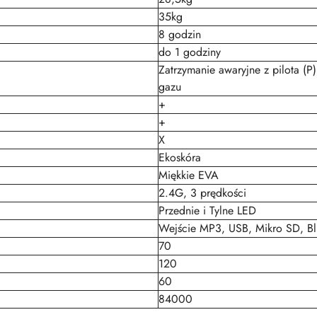
35kg
8 godzin
do 1 godziny
Zatrzymanie awaryjne z pilota (P
gazu
+
+
X
Ekoskóra
Miękkie EVA
2.4G, 3 prędkości
Przednie i Tylne LED
Wejście MP3, USB, Mikro SD, Bl
70
120
60
84000