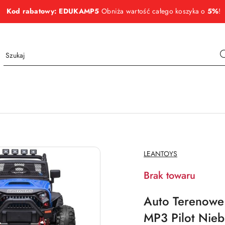
Kod rabatowy: EDUKAMP5
Obniża wartość całego koszyka o
5%
!
NAZWA
LEANTOYS
PRODUCENTA:
Brak towaru
Auto Terenowe
MP3 Pilot Nieb