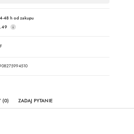
4-48 h od zakupu
.49
DF
908275994510
 (0)
ZADAJ PYTANIE