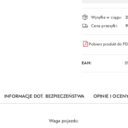
,
płatność
i
Wysyłka w ciągu:
2
dostawa
Cena przesyłki:
9
Pobierz produkt do P
EAN:
5
INFORMACJE DOT. BEZPIECZEŃSTWA
OPINIE I OCENY
Waga pojazdu: