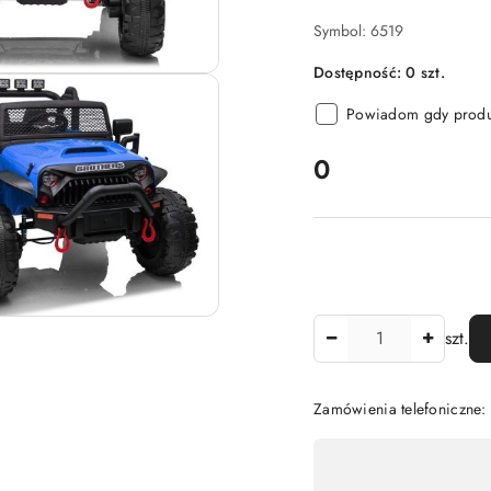
Symbol:
6519
Dostępność:
0
szt.
Powiadom gdy produk
cena:
0
Ilość
szt.
Zamówienia telefoniczne:
Dostępność