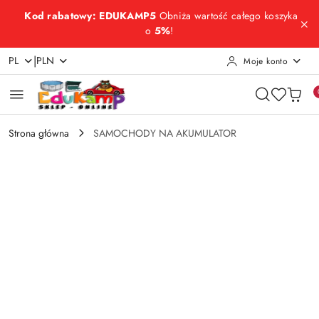
Przejdź do treści głównej
Przejdź do wyszukiwarki
Przejdź do moje konto
Przejdź do menu głównego
Przejdź do opisu produktu
Przejdź do stopki
Kod rabatowy: EDUKAMP5
Obniża wartość całego koszyka
o
5%
!
|
PL
PLN
Moje konto
Strona główna
SAMOCHODY NA AKUMULATOR