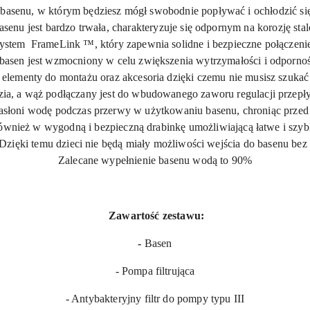
asenu, w którym będziesz mógł swobodnie popływać i ochłodzić się w
basenu jest bardzo trwała, charakteryzuje się odpornym na korozję 
ystem FrameLink ™, który zapewnia solidne i bezpieczne połączeni
basen jest wzmocniony w celu zwiększenia wytrzymałości i odpornośc
elementy do montażu oraz akcesoria dzięki czemu nie musisz szuk
a, a wąż podłączany jest do wbudowanego zaworu regulacji przepły
słoni wodę podczas przerwy w użytkowaniu basenu, chroniąc przed 
również w wygodną i bezpieczną drabinkę umożliwiającą łatwe i szy
 Dzięki temu dzieci nie będą miały możliwości wejścia do basenu bez
Zalecane wypełnienie basenu wodą to 90%
Zawartość zestawu:
-
Basen
- Pompa filtrująca
- Antybakteryjny filtr do pompy typu III