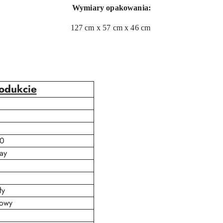
Wymiary opakowania:
127 cm x 57 cm x 46 cm
rodukcie
0
ay
ły
żowy