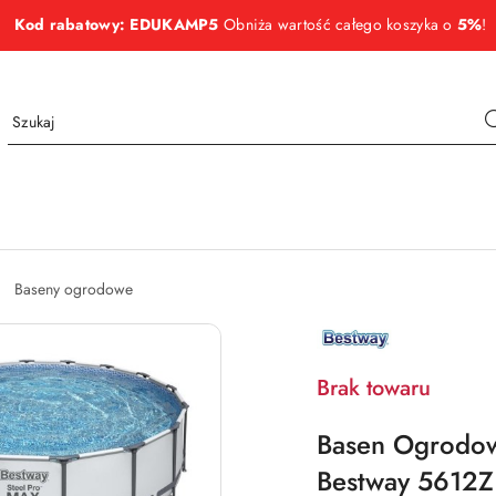
Kod rabatowy: EDUKAMP5
Obniża wartość całego koszyka o
5%
!
Baseny ogrodowe
NAZWA
PRODUCENTA:
BESTWAY
Brak towaru
Basen Ogrodow
Bestway 5612Z