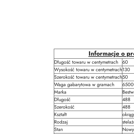
Informacje o p
Długość towaru w centymetrach
60
Wysokość towaru w centymetrach
130
Szerokość towaru w centymetrach
50
Waga gabarytowa w gramach
6500
Marka
Bestw
Długość
488
Szerokość
488
Kształt
okrąg
Rodzaj
stela
Stan
Nowy