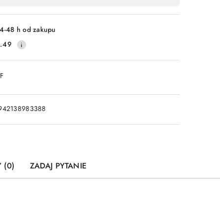
4-48 h od zakupu
.49
DF
942138983388
 (0)
ZADAJ PYTANIE