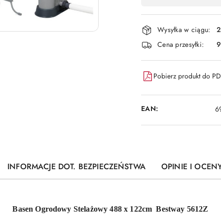
,
płatność
i
Wysyłka w ciągu:
2
dostawa
Cena przesyłki:
9
Pobierz produkt do P
EAN:
6
INFORMACJE DOT. BEZPIECZEŃSTWA
OPINIE I OCENY
Basen Ogrodowy Stelażowy 488 x 122cm Bestway 5612Z