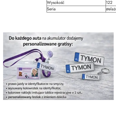
Wysokość
122
Seria
stela