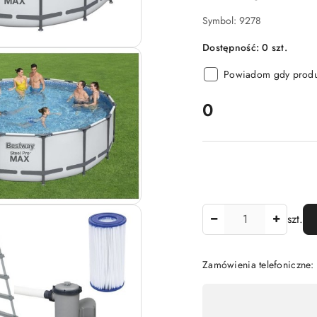
Symbol:
9278
Dostępność:
0
szt.
Powiadom gdy produk
cena:
0
Ilość
szt.
Zamówienia telefoniczne:
Dostępność