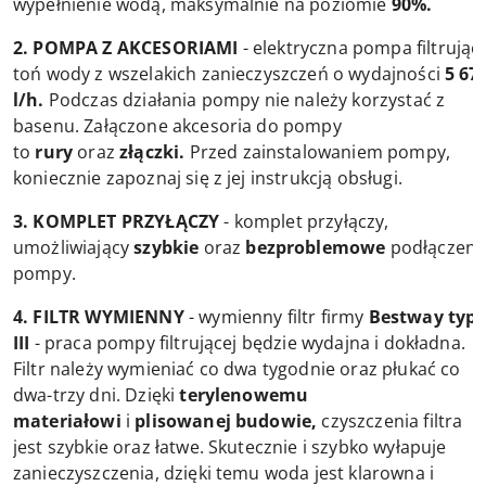
wypełnienie wodą, maksymalnie na poziomie
90%.
2. POMPA Z AKCESORIAMI
- elektryczna pompa filtrując
toń wody z wszelakich zanieczyszczeń o wydajności
5 67
l/h.
Podczas działania pompy nie należy korzystać z
basenu. Załączone akcesoria do pompy
to
rury
oraz
złączki.
Przed zainstalowaniem pompy,
koniecznie zapoznaj się z jej instrukcją obsługi.
3. KOMPLET PRZYŁĄCZY
- komplet przyłączy,
umożliwiający
szybkie
oraz
bezproblemowe
podłączeni
pompy.
4. FILTR WYMIENNY
- wymienny filtr firmy
Bestway typ
III
- praca pompy filtrującej będzie wydajna i dokładna.
Filtr należy wymieniać co dwa tygodnie oraz płukać co
dwa-trzy dni. Dzięki
terylenowemu
materiałowi
i
plisowanej budowie,
czyszczenia filtra
jest szybkie oraz łatwe. Skutecznie i szybko wyłapuje
zanieczyszczenia, dzięki temu woda jest klarowna i