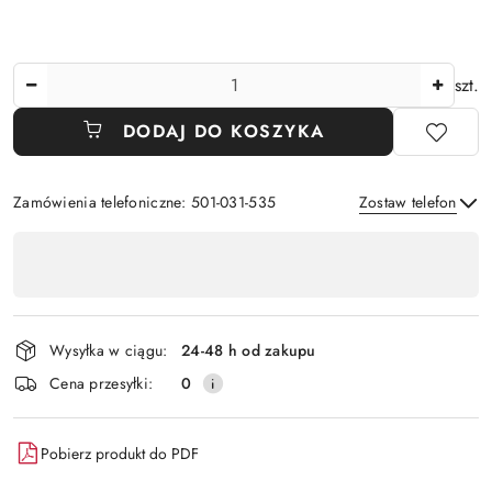
Ilość
szt.
DODAJ DO KOSZYKA
Zamówienia telefoniczne: 501-031-535
Zostaw telefon
Dostępność
,
Wyślij
płatność
i
Wysyłka w ciągu:
24-48 h od zakupu
dostawa
Cena przesyłki:
0
Pobierz produkt do PDF