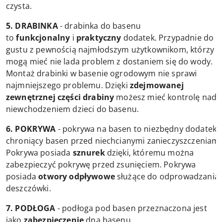
czysta.
5. DRABINKA
- drabinka do basenu
to
funkcjonalny
i
praktyczny
dodatek. Przypadnie do
gustu z pewnością najmłodszym użytkownikom, którzy
mogą mieć nie lada problem z dostaniem się do wody.
Montaż drabinki w basenie ogrodowym nie sprawi
najmniejszego problemu. Dzięki
zdejmowanej
zewnętrznej części drabiny
możesz mieć kontrolę nad
niewchodzeniem dzieci do basenu.
6. POKRYWA
- pokrywa na basen to niezbędny dodatek
chroniący basen przed niechcianymi zanieczyszczeniami
Pokrywa posiada
sznurek
dzięki, któremu można
zabezpieczyć pokrywę przed zsunięciem. Pokrywa
posiada
otwory odpływowe
służące do odprowadzania
deszczówki.
7. PODŁOGA
- podłoga pod basen przeznaczona jest
jako
zabezpieczenie
dna basenu