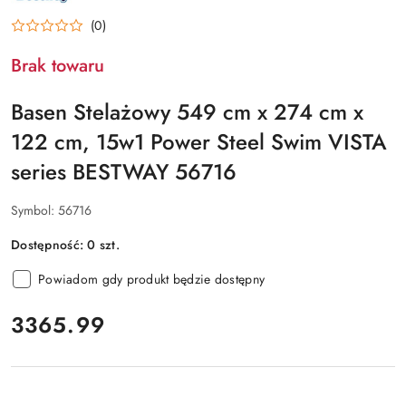
PRODUCENTA:
BESTWAY
(0)
Brak towaru
Basen Stelażowy 549 cm x 274 cm x
122 cm, 15w1 Power Steel Swim VISTA
series BESTWAY 56716
Symbol:
56716
Dostępność:
0
szt.
Powiadom gdy produkt będzie dostępny
cena:
3365.99