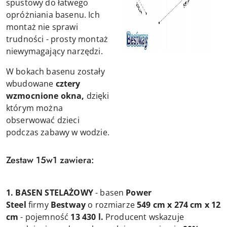
spustowy do łatwego
opróżniania basenu. Ich
montaż nie sprawi
trudności - prosty montaż
niewymagający narzędzi.
W bokach basenu zostały
wbudowane
cztery
wzmocnione okna,
dzięki
którym można
obserwować dzieci
podczas zabawy w wodzie.
Zestaw 15w1 zawiera:
1. BASEN STELAŻOWY
- basen
Power
Steel
firmy
Bestway
o rozmiarze
549 cm x 274 cm x 122
cm
- pojemność
13 430 l.
Producent wskazuje