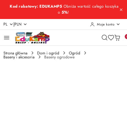
Przejdź do treści głównej
Przejdź do wyszukiwarki
Przejdź do moje konto
Przejdź do menu głównego
Przejdź do opisu produktu
Przejdź do stopki
Kod rabatowy: EDUKAMP5
Obniża wartość całego koszyka
o
5%
!
|
PL
PLN
Moje konto
Strona główna
Dom i ogród
Ogród
Baseny i akcesoria
Baseny ogrodowe