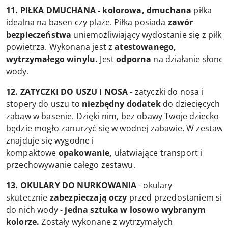
11. PIŁKA DMUCHANA - kolorowa, dmuchana
piłka
idealna na basen czy plaże. Piłka posiada
zawór
bezpieczeństwa
uniemożliwiający wydostanie się z piłki
powietrza. Wykonana jest z
atestowanego,
wytrzymałego winylu.
Jest
odporna
na działanie słonej
wody.
12. ZATYCZKI DO USZU I NOSA
- zatyczki do nosa i
stopery do uszu to
niezbędny dodatek
do dziecięcych
zabaw w basenie. Dzięki nim, bez obawy Twoje dziecko
będzie mogło zanurzyć się w wodnej zabawie. W zestawi
znajduje się wygodne i
kompaktowe
opakowanie,
ułatwiające transport i
przechowywanie całego zestawu.
13. OKULARY DO NURKOWANIA
- okulary
skutecznie
zabezpieczają oczy
przed przedostaniem się
do nich wody -
jedna sztuka w losowo wybranym
kolorze.
Zostały wykonane z wytrzymałych