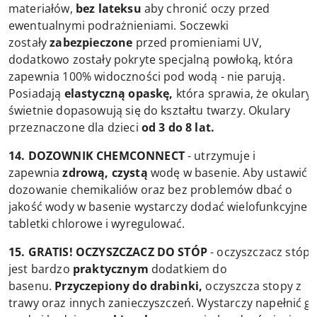
materiałów,
bez lateksu
aby chronić oczy przed
ewentualnymi podrażnieniami. Soczewki
zostały
zabezpieczone
przed promieniami UV,
dodatkowo zostały pokryte specjalną powłoką, która
zapewnia 100% widoczności pod wodą - nie parują.
Posiadają
elastyczną opaskę,
która sprawia, że okulary
świetnie dopasowują się do kształtu twarzy. Okulary
przeznaczone dla dzieci
od 3 do 8 lat.
14. DOZOWNIK CHEMCONNECT
- utrzymuje i
zapewnia
zdrową, czystą
wodę w basenie. Aby ustawić
dozowanie chemikaliów oraz bez problemów dbać o
jakość wody w basenie wystarczy dodać wielofunkcyjne
tabletki chlorowe i wyregulować.
15. GRATIS! OCZYSZCZACZ DO STÓP
- oczyszczacz stóp
jest bardzo
praktycznym
dodatkiem do
basenu.
Przyczepiony do drabinki,
oczyszcza stopy z
trawy oraz innych zanieczyszczeń. Wystarczy napełnić g