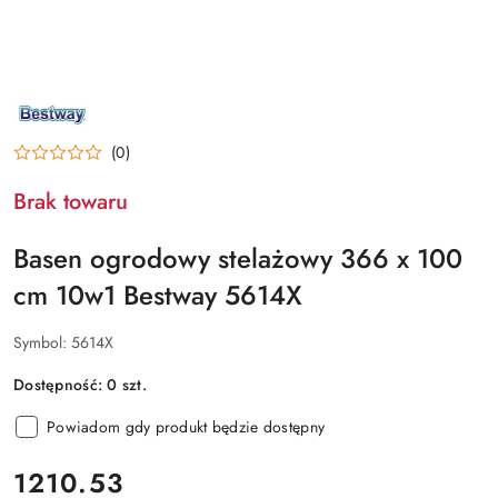
NAZWA
PRODUCENTA:
BESTWAY
(0)
Brak towaru
Basen ogrodowy stelażowy 366 x 100
cm 10w1 Bestway 5614X
Symbol:
5614X
Dostępność:
0
szt.
Powiadom gdy produkt będzie dostępny
cena:
1210.53