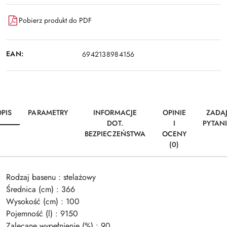
Pobierz produkt do PDF
EAN:
6942138984156
PIS
PARAMETRY
INFORMACJE
OPINIE
ZADA
DOT.
I
PYTAN
BEZPIECZEŃSTWA
OCENY
(0)
Rodzaj basenu : stelażowy
Średnica (cm) : 366
Wysokość (cm) : 100
Pojemność (l) : 9150
Zalecane wypełnienie (%) : 90