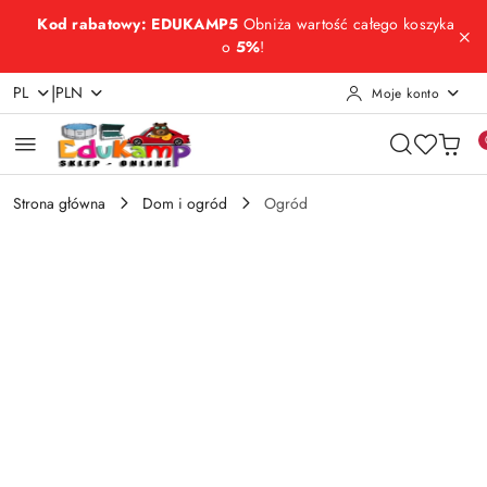
Przejdź do treści głównej
Przejdź do wyszukiwarki
Przejdź do moje konto
Przejdź do menu głównego
Przejdź do opisu produktu
Przejdź do stopki
Kod rabatowy: EDUKAMP5
Obniża wartość całego koszyka
o
5%
!
|
PL
PLN
Moje konto
Strona główna
Dom i ogród
Ogród