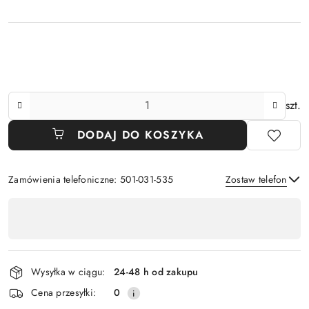
Ilość
szt.
DODAJ DO KOSZYKA
Zamówienia telefoniczne: 501-031-535
Zostaw telefon
Dostępność
,
Wyślij
płatność
i
Wysyłka w ciągu:
24-48 h od zakupu
dostawa
Cena przesyłki:
0