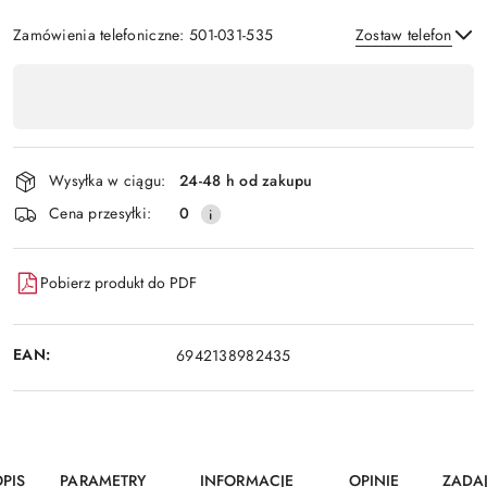
Zamówienia telefoniczne: 501-031-535
Zostaw telefon
Dostępność
,
Wyślij
płatność
i
Wysyłka w ciągu:
24-48 h od zakupu
dostawa
Cena przesyłki:
0
Pobierz produkt do PDF
EAN:
6942138982435
PIS
PARAMETRY
INFORMACJE
OPINIE
ZADA