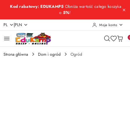
Przejdź do treści głównej
Przejdź do wyszukiwarki
Przejdź do moje konto
Przejdź do menu głównego
Przejdź do opisu produktu
Przejdź do stopki
Kod rabatowy: EDUKAMP5
Obniża wartość całego koszyka
o
5%
!
|
PL
PLN
Moje konto
Strona główna
Dom i ogród
Ogród