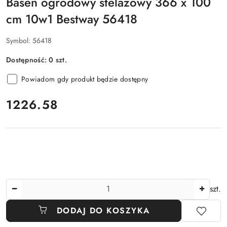
Basen ogrodowy stelażowy 366 x 100
cm 10w1 Bestway 56418
Symbol:
56418
Dostępność:
0
szt.
Powiadom gdy produkt będzie dostępny
cena:
1226.58
Ilość
szt.
DODAJ DO KOSZYKA