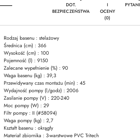
DOT.
I
PYTAN
BEZPIECZEŃSTWA
OCENY
(0)
Rodzaj basenu : stelażowy
Średnica (cm) : 366
Wysokość (cm) : 100
Pojemność (l) : 9150
Zalecane wypełnienie (%) : 90
Waga basenu (kg) : 39,3
Przewidywany czas montażu (min) : 45
Wydajność pompy (l/godz) : 2006
Zasilanie pompy (V) : 220-240
Moc pompy (W) : 29
Filtr pompy : II (#58094)
Waga pompy (kg) : 2,7
Kształt basenu : okrągły
Materiał zbiornika : 3-warstwowe PVC Tritech