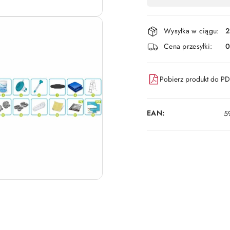
,
płatność
i
Wysyłka w ciągu:
2
dostawa
Cena przesyłki:
Pobierz produkt do P
EAN:
5