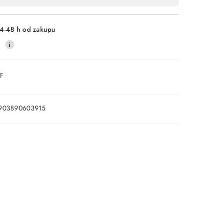
4-48 h od zakupu
0
DF
903890603915