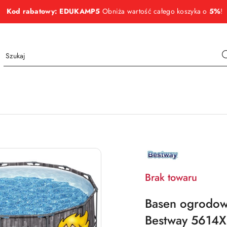
Kod rabatowy: EDUKAMP5
Obniża wartość całego koszyka o
5%
!
NAZWA
PRODUCENTA:
BESTWAY
Brak towaru
Basen ogrodow
Bestway 5614X