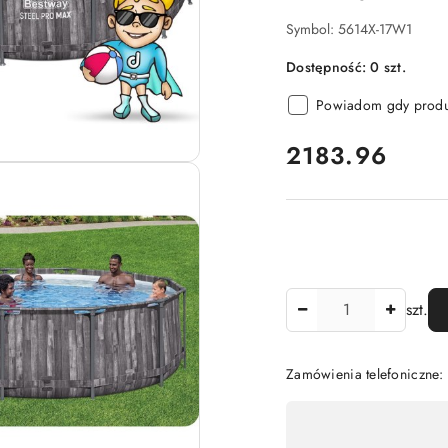
Symbol:
5614X-17W1
Dostępność:
0
szt.
Powiadom gdy produk
cena:
2183.96
Ilość
szt.
Zamówienia telefoniczne:
Dostępność