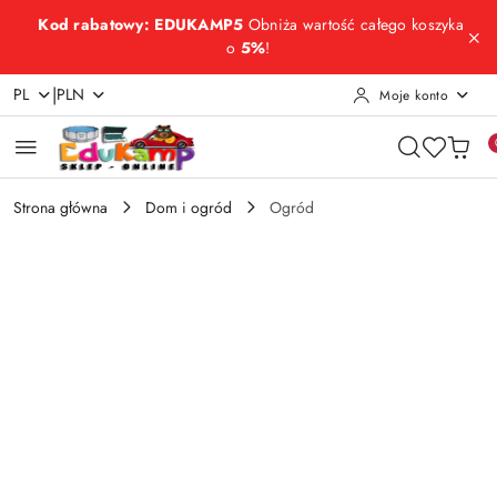
Przejdź do treści głównej
Przejdź do wyszukiwarki
Przejdź do moje konto
Przejdź do menu głównego
Przejdź do opisu produktu
Przejdź do stopki
Kod rabatowy: EDUKAMP5
Obniża wartość całego koszyka
o
5%
!
|
PL
PLN
Moje konto
Strona główna
Dom i ogród
Ogród