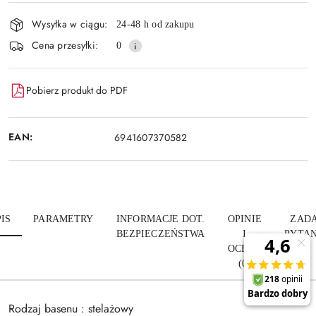
i
Wysyłka w ciągu:
24-48 h od zakupu
dostawa
Cena przesyłki:
0
Pobierz produkt do PDF
EAN:
6941607370582
IS
PARAMETRY
INFORMACJE DOT.
OPINIE
ZADA
BEZPIECZEŃSTWA
I
PYTAN
OCENY
(0)
Rodzaj basenu : stelażowy