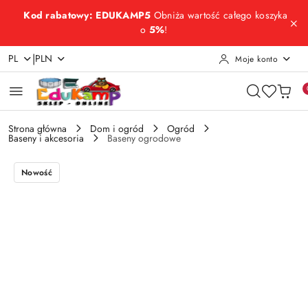
Przejdź do treści głównej
Przejdź do wyszukiwarki
Przejdź do moje konto
Przejdź do menu głównego
Przejdź do opisu produktu
Przejdź do stopki
Kod rabatowy: EDUKAMP5
Obniża wartość całego koszyka
o
5%
!
|
PL
PLN
Moje konto
Strona główna
Dom i ogród
Ogród
Baseny i akcesoria
Baseny ogrodowe
Nowość