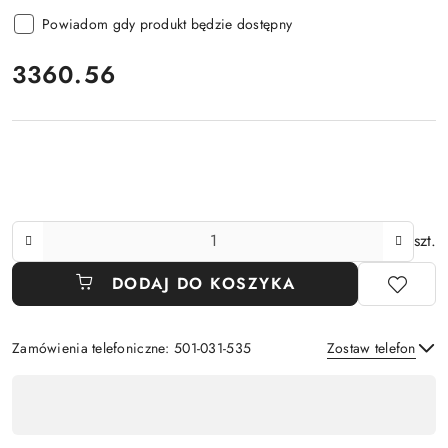
Powiadom gdy produkt będzie dostępny
cena:
3360.56
Ilość
szt.
DODAJ DO KOSZYKA
Zamówienia telefoniczne: 501-031-535
Zostaw telefon
Dostępność
,
Wyślij
płatność