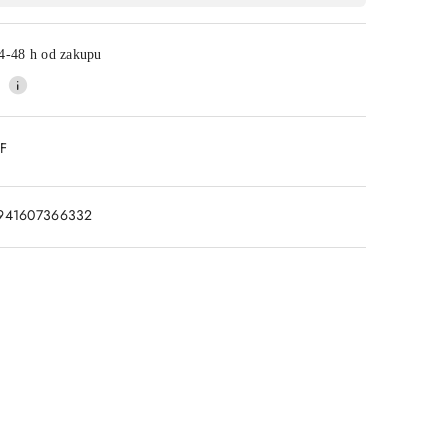
4-48 h od zakupu
DF
941607366332