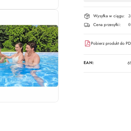
płatność
Wysyłka w ciągu:
i
2
Cena przesyłki:
0
dostawa
Pobierz produkt do P
EAN:
6