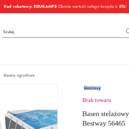
Kod rabatowy: EDUKAMP5
Obniża wartość całego koszyka o
5%
!
Baseny ogrodowe
NAZWA
PRODUCENTA:
BESTWAY
Brak towaru
Basen stelażow
Bestway 56465