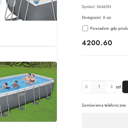
Symbol:
56465N
Dostępność:
0
szt.
Powiadom gdy produk
cena:
4200.60
Ilość
szt.
Zamówienia telefoniczne:
Dostępność
,