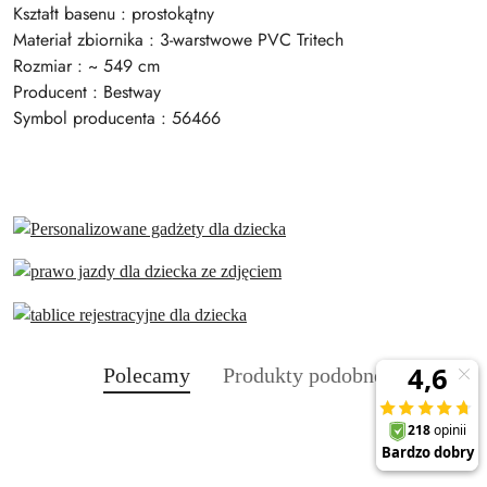
Kształt basenu : prostokątny
Materiał zbiornika : 3-warstwowe PVC Tritech
Rozmiar : ~ 549 cm
Producent : Bestway
Symbol producenta : 56466
Produkty
Produkty
Polecamy
Produkty podobne
Pomiń karuzelę produktów
o
o
statusie:
statusie: