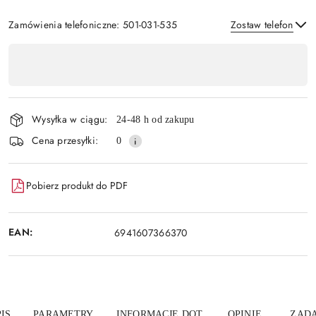
Zamówienia telefoniczne: 501-031-535
Zostaw telefon
Dostępność
,
Wyślij
płatność
i
Wysyłka w ciągu:
24-48 h od zakupu
dostawa
Cena przesyłki:
0
Pobierz produkt do PDF
EAN:
6941607366370
IS
PARAMETRY
INFORMACJE DOT.
OPINIE
ZADA