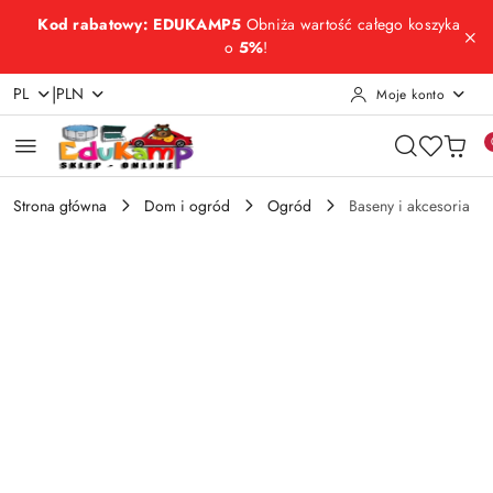
Przejdź do treści głównej
Przejdź do wyszukiwarki
Przejdź do moje konto
Przejdź do menu głównego
Przejdź do opisu produktu
Przejdź do stopki
Kod rabatowy: EDUKAMP5
Obniża wartość całego koszyka
o
5%
!
|
PL
PLN
Moje konto
Strona główna
Dom i ogród
Ogród
Baseny i akcesoria