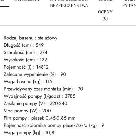
BEZPIECZEŃSTWA
I
PYTAN
OCENY
(0)
Rodzaj basenu : stelażowy
Długość (cm) : 549
Szerokość (cm) : 274
Wysokość (cm) : 122
Pojemność (l) : 14812
Zalecane wypełnienie (%) : 90
Waga basenu (kg) : 115
Przewidywany czas montażu (min) : 90
Wydajność pompy (l/godz) : 3785
Zasilanie pompy (V) : 220-240
Moc pompy (W) : 200
Filtr pompy : piasek 0,45-0,85 mm
Pojemność zbiornika pompy piasek/szkło (kg) : 9
Waga pompy (kg) : 10,8