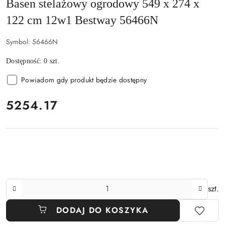
Basen stelażowy ogrodowy 549 x 274 x
122 cm 12w1 Bestway 56466N
Symbol:
56466N
Dostępność:
0
szt.
Powiadom gdy produkt będzie dostępny
cena:
5254.17
Ilość
szt.
DODAJ DO KOSZYKA