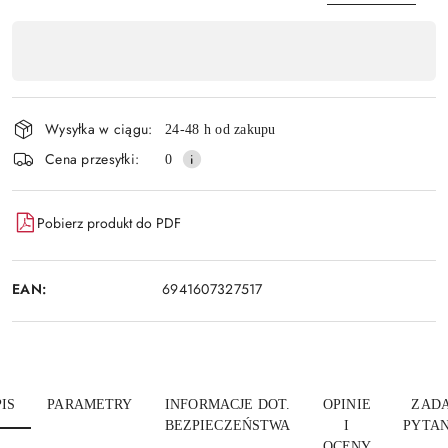
Dostępność
,
Wyślij
płatność
i
Wysyłka w ciągu:
24-48 h od zakupu
dostawa
Cena przesyłki:
0
Pobierz produkt do PDF
EAN:
6941607327517
IS
PARAMETRY
INFORMACJE DOT.
OPINIE
ZADA
BEZPIECZEŃSTWA
I
PYTAN
OCENY