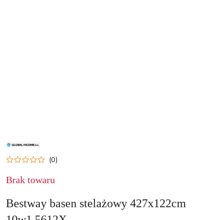
NAZWA
PRODUCENTA:
GLOBAL
(0)
INCOME
SP
Z
Brak towaru
OO
Bestway basen stelażowy 427x122cm
10w1 5612X