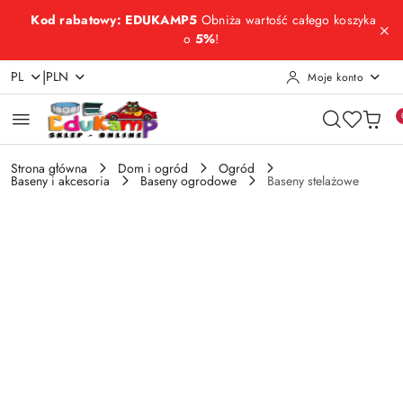
Przejdź do treści głównej
Przejdź do wyszukiwarki
Przejdź do moje konto
Przejdź do menu głównego
Przejdź do opisu produktu
Przejdź do stopki
Kod rabatowy: EDUKAMP5
Obniża wartość całego koszyka
o
5%
!
|
PL
PLN
Moje konto
Strona główna
Dom i ogród
Ogród
Baseny i akcesoria
Baseny ogrodowe
Baseny stelażowe