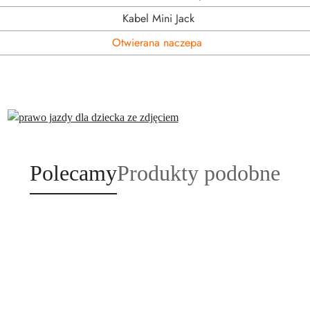
Kabel Mini Jack
Otwierana naczepa
Produkty
Produkty
Polecamy
Produkty podobne
o
o
statusie:
statusie: