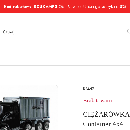
Kod rabatowy: EDUKAMP5
Obniża wartość całego koszyka o
5%
!
NAZWA
RAMIZ
PRODUCENTA:
Brak towaru
CIĘŻARÓWKA 
Container 4x4