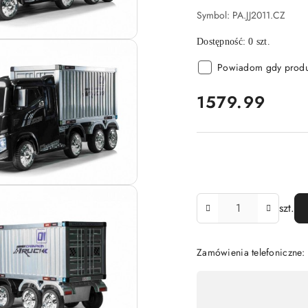
Symbol:
PA.JJ2011.CZ
Dostępność:
0
szt.
Powiadom gdy produk
cena:
1579.99
Ilość
szt.
Zamówienia telefoniczne:
Dostępność
,