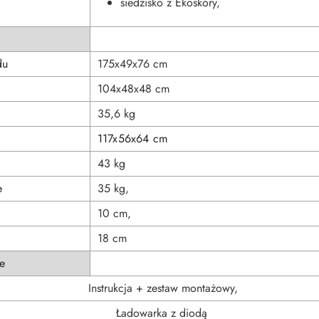
siedzisko z Ekoskóry,
du
175x49x76 cm
104x48x48 cm
35,6 kg
117x56x64 cm
43 kg
e
35 kg,
10 cm,
18 cm
e
Instrukcja + zestaw montażowy,
Ładowarka z diodą