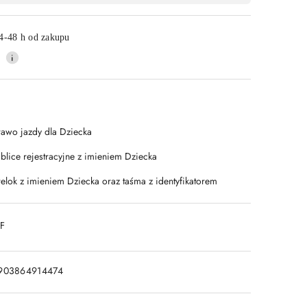
4-48 h od zakupu
rawo jazdy dla Dziecka
ablice rejestracyjne z imieniem Dziecka
relok z imieniem Dziecka oraz taśma z identyfikatorem
DF
903864914474