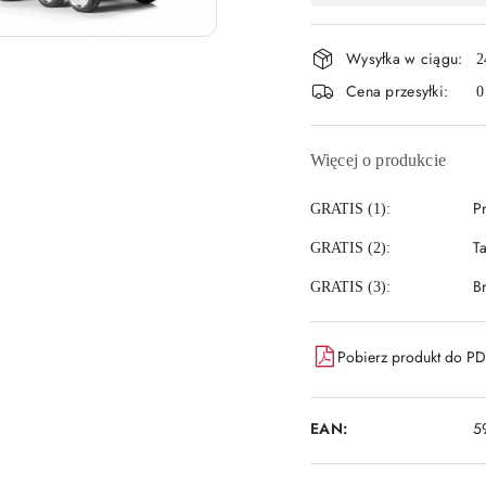
płatność
Wysyłka w ciągu:
i
2
Cena przesyłki:
0
dostawa
Więcej o produkcie
P
GRATIS (1):
T
GRATIS (2):
B
GRATIS (3):
Pobierz produkt do P
EAN:
5