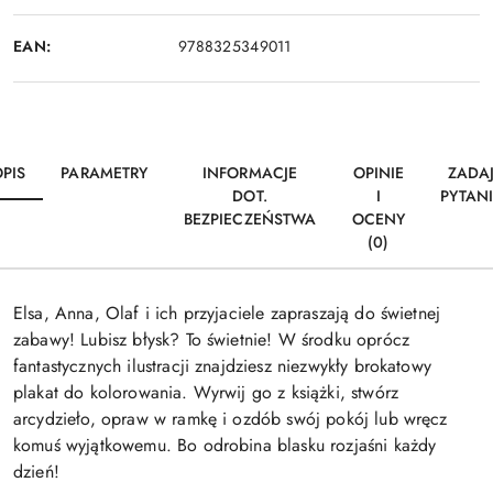
EAN:
9788325349011
PIS
PARAMETRY
INFORMACJE
OPINIE
ZADA
DOT.
I
PYTAN
BEZPIECZEŃSTWA
OCENY
(0)
Elsa, Anna, Olaf i ich przyjaciele zapraszają do świetnej
zabawy! Lubisz błysk? To świetnie! W środku oprócz
fantastycznych ilustracji znajdziesz niezwykły brokatowy
plakat do kolorowania. Wyrwij go z książki, stwórz
arcydzieło, opraw w ramkę i ozdób swój pokój lub wręcz
komuś wyjątkowemu. Bo odrobina blasku rozjaśni każdy
dzień!