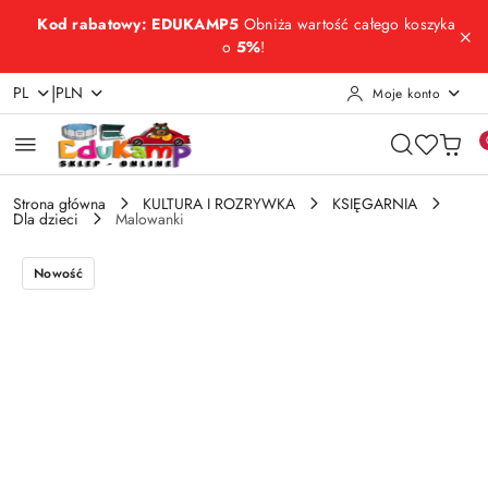
Przejdź do treści głównej
Przejdź do wyszukiwarki
Przejdź do moje konto
Przejdź do menu głównego
Przejdź do opisu produktu
Przejdź do stopki
Kod rabatowy: EDUKAMP5
Obniża wartość całego koszyka
o
5%
!
|
PL
PLN
Moje konto
Strona główna
KULTURA I ROZRYWKA
KSIĘGARNIA
Dla dzieci
Malowanki
Nowość