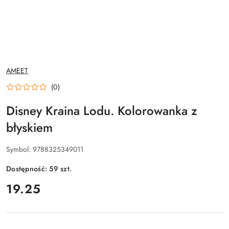
NAZWA
AMEET
PRODUCENTA:
(0)
Disney Kraina Lodu. Kolorowanka z
błyskiem
Symbol:
9788325349011
Dostępność:
59
szt.
cena:
19.25