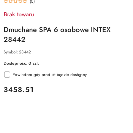
(0)
Brak towaru
Dmuchane SPA 6 osobowe INTEX
28442
Symbol:
28442
Dostępność:
0
szt.
Powiadom gdy produkt będzie dostępny
cena:
3458.51