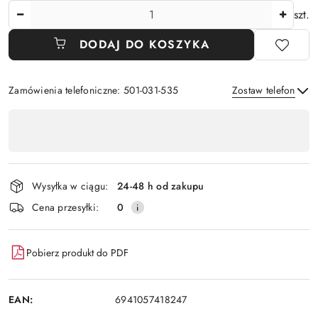
Ilość
szt.
DODAJ DO KOSZYKA
Zamówienia telefoniczne: 501-031-535
Zostaw telefon
Dostępność
,
Wyślij
płatność
i
Wysyłka w ciągu:
24-48 h od zakupu
dostawa
Cena przesyłki:
0
Pobierz produkt do PDF
EAN:
6941057418247