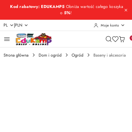
Przejdź do treści głównej
Przejdź do wyszukiwarki
Przejdź do moje konto
Przejdź do menu głównego
Przejdź do opisu produktu
Przejdź do stopki
Kod rabatowy: EDUKAMP5
Obniża wartość całego koszyka
o
5%
!
|
PL
PLN
Moje konto
Strona główna
Dom i ogród
Ogród
Baseny i akcesoria