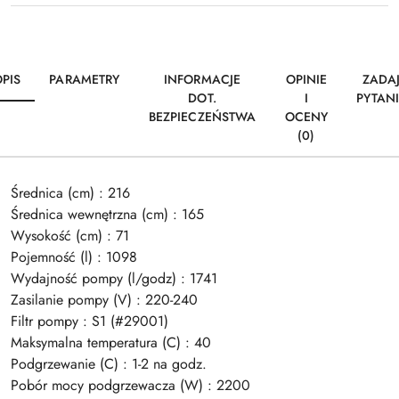
PIS
PARAMETRY
INFORMACJE
OPINIE
ZADA
DOT.
I
PYTAN
BEZPIECZEŃSTWA
OCENY
(0)
Średnica (cm) : 216
Średnica wewnętrzna (cm) : 165
Wysokość (cm) : 71
Pojemność (l) : 1098
Wydajność pompy (l/godz) : 1741
Zasilanie pompy (V) : 220-240
Filtr pompy : S1 (#29001)
Maksymalna temperatura (C) : 40
Podgrzewanie (C) : 1-2 na godz.
Pobór mocy podgrzewacza (W) : 2200