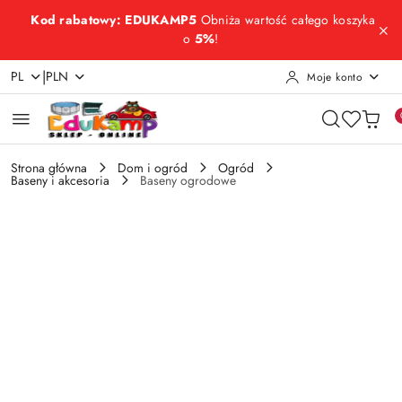
Przejdź do treści głównej
Przejdź do wyszukiwarki
Przejdź do moje konto
Przejdź do menu głównego
Przejdź do opisu produktu
Przejdź do stopki
Kod rabatowy: EDUKAMP5
Obniża wartość całego koszyka
o
5%
!
|
PL
PLN
Moje konto
Strona główna
Dom i ogród
Ogród
Baseny i akcesoria
Baseny ogrodowe