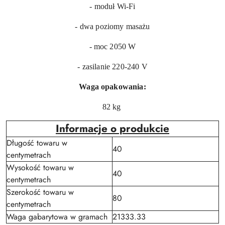
- moduł Wi-Fi
- dwa poziomy masażu
- moc 2050 W
- zasilanie 220-240 V
Waga opakowania:
82 kg
Informacje o produkcie
Długość towaru w
40
centymetrach
Wysokość towaru w
40
centymetrach
Szerokość towaru w
80
centymetrach
Waga gabarytowa w gramach
21333.33