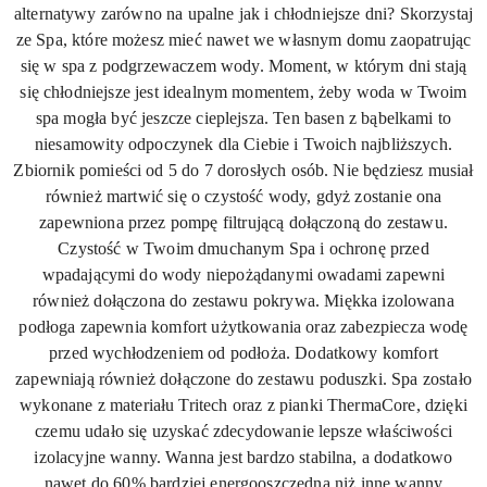
alternatywy zarówno na upalne jak i chłodniejsze dni? Skorzystaj
ze Spa, które możesz mieć nawet we własnym domu zaopatrując
się w spa z podgrzewaczem wody. Moment, w którym dni stają
się chłodniejsze jest idealnym momentem, żeby woda w Twoim
spa mogła być jeszcze cieplejsza. Ten basen z bąbelkami to
niesamowity odpoczynek dla Ciebie i Twoich najbliższych.
Zbiornik pomieści od 5 do 7 dorosłych osób. Nie będziesz musiał
również martwić się o czystość wody, gdyż zostanie ona
zapewniona przez pompę filtrującą dołączoną do zestawu.
Czystość w Twoim dmuchanym Spa i ochronę przed
wpadającymi do wody niepożądanymi owadami zapewni
również dołączona do zestawu pokrywa. Miękka izolowana
podłoga zapewnia komfort użytkowania oraz zabezpiecza wodę
przed wychłodzeniem od podłoża. Dodatkowy komfort
zapewniają również dołączone do zestawu poduszki.
Spa zostało
wykonane z materiału Tritech oraz z pianki ThermaCore, dzięki
czemu udało się uzyskać zdecydowanie lepsze właściwości
izolacyjne wanny. Wanna jest bardzo stabilna, a dodatkowo
nawet do 60% bardziej energooszczędna niż inne wanny