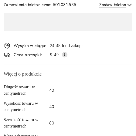
Zamówienia telefoniczne: 501-031-535
Zostaw telefon
Dostępność
,
Wyślij
płatność
i
Wysyłka w ciągu:
24-48 h od zakupu
dostawa
Cena przesyłki:
9.49
Więcej o produkcie
Długość towaru w
40
centymetrach:
Wysokość towaru w
40
centymetrach:
Szerokość towaru w
80
centymetrach: