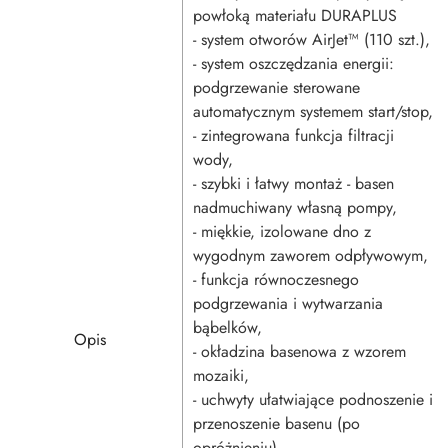
powłoką materiału DURAPLUS
- system otworów AirJet™ (110 szt.),
- system oszczędzania energii:
podgrzewanie sterowane
automatycznym systemem start/stop,
- zintegrowana funkcja filtracji
wody,
- szybki i łatwy montaż - basen
nadmuchiwany własną pompy,
- miękkie, izolowane dno z
wygodnym zaworem odpływowym,
- funkcja równoczesnego
podgrzewania i wytwarzania
bąbelków,
Opis
- okładzina basenowa z wzorem
mozaiki,
- uchwyty ułatwiające podnoszenie i
przenoszenie basenu (po
opróżnieniu),