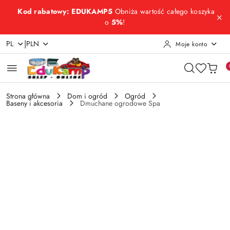
Przejdź do treści głównej
Przejdź do wyszukiwarki
Przejdź do moje konto
Przejdź do menu głównego
Przejdź do opisu produktu
Przejdź do stopki
Kod rabatowy: EDUKAMP5
Obniża wartość całego koszyka
o
5%
!
|
PL
PLN
Moje konto
Strona główna
Dom i ogród
Ogród
Baseny i akcesoria
Dmuchane ogrodowe Spa