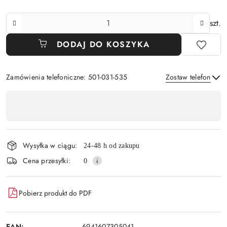
Ilość
szt.
DODAJ DO KOSZYKA
Zamówienia telefoniczne: 501-031-535
Zostaw telefon
Dostępność
,
Wyślij
płatność
i
Wysyłka w ciągu:
24-48 h od zakupu
dostawa
Cena przesyłki:
0
Pobierz produkt do PDF
EAN:
6941607305041