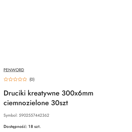
NAZWA
PENWORD
PRODUCENTA:
(0)
Druciki kreatywne 300x6mm
ciemnozielone 30szt
Symbol:
5902557442362
Dostępność:
18
szt.