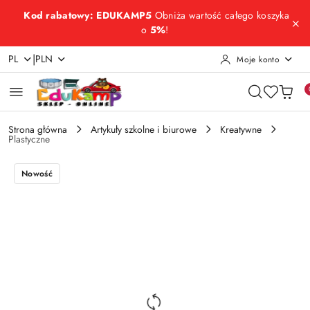
Przejdź do treści głównej
Przejdź do wyszukiwarki
Przejdź do moje konto
Przejdź do menu głównego
Przejdź do opisu produktu
Przejdź do stopki
Kod rabatowy: EDUKAMP5
Obniża wartość całego koszyka
o
5%
!
|
PL
PLN
Moje konto
Strona główna
Artykuły szkolne i biurowe
Kreatywne
Plastyczne
Nowość