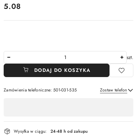
cena:
5.08
Ilość
szt.
DODAJ DO KOSZYKA
Zamówienia telefoniczne: 501-031-535
Zostaw telefon
Dostępność
,
Wyślij
płatność
i
Wysyłka w ciągu:
24-48 h od zakupu
dostawa