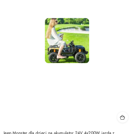
Jeep Monster dla dzieci na akumulator 24V 4x200W jazda z