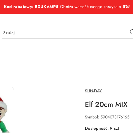
Kod rabatowy: EDUKAMP5
Obniża wartość całego koszyka o
5%
!
NAZWA
SUN-DAY
PRODUCENTA:
Elf 20cm MIX
Symbol:
5904073176165
Dostępność:
9
szt.