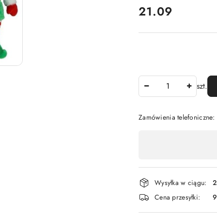
cena:
21.09
Ilość
szt.
Zamówienia telefoniczne:
Dostępność
,
płatność
i
Wysyłka w ciągu:
2
dostawa
Cena przesyłki:
9