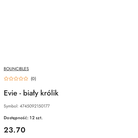
NAZWA
BOUNCIBLES
PRODUCENTA:
(0)
Evie - biały królik
Symbol:
4745092150177
Dostępność:
12
szt.
cena:
23.70