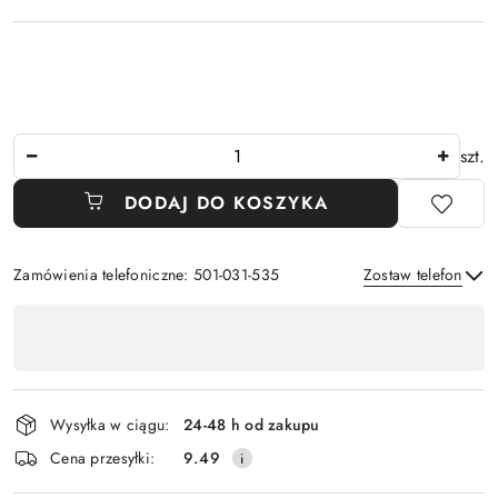
Ilość
szt.
DODAJ DO KOSZYKA
Zamówienia telefoniczne: 501-031-535
Zostaw telefon
Dostępność
,
Wyślij
płatność
i
Wysyłka w ciągu:
24-48 h od zakupu
dostawa
Cena przesyłki:
9.49