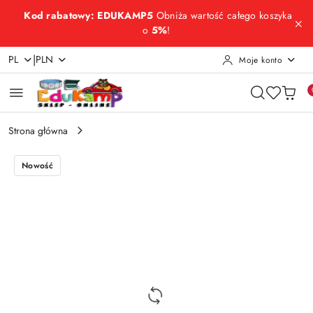
Przejdź do treści głównej
Przejdź do wyszukiwarki
Przejdź do moje konto
Przejdź do menu głównego
Przejdź do opisu produktu
Przejdź do stopki
Kod rabatowy: EDUKAMP5
Obniża wartość całego koszyka
o
5%
!
|
PL
PLN
Moje konto
Strona główna
Nowość