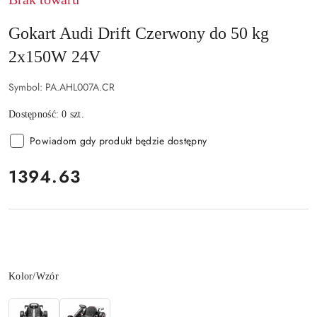
Gokart Audi Drift Czerwony do 50 kg
2x150W 24V
Symbol:
PA.AHL007A.CR
Dostępność:
0
szt.
Powiadom gdy produkt będzie dostępny
cena:
1394.63
Wariant
Kolor/Wzór