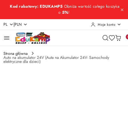
Przejdź do treści głównej
Przejdź do wyszukiwarki
Przejdź do moje konto
Przejdź do menu głównego
Przejdź do opisu produktu
Przejdź do stopki
Kod rabatowy: EDUKAMP5
Obniża wartość całego koszyka
o
5%
!
|
PL
PLN
Moje konto
Strona główna
Auto na akumulator 24V (Auta na Akumulator 24V- Samochody
elektryczne dla dzieci)