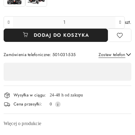
Ilość
szt.
DODAJ DO KOSZYKA
Zamówienia telefoniczne: 501-031-535
Zostaw telefon
Dostępność
,
Wyślij
płatność
i
Wysyłka w ciągu:
24-48 h od zakupu
dostawa
Cena przesyłki:
0
Więcej o produkcie