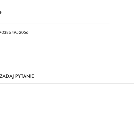
DF
903864952056
ZADAJ PYTANIE