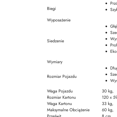
Prz
Biegi
Szy
Wyposażenie
Głę
Sze
Wys
Siedzenie
Pro
Eko
Wymiary
Dłu
Sze
Rozmiar Pojazdu
Wys
Waga Pojazdu
30 kg,
Rozmiar Kartonu
120 x 5
Waga Kartonu
33 kg,
Maksymalne Obciążenie
60 kg,
Prześwit
8 cm,