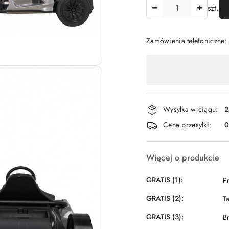
Ilość
szt.
Zamówienia telefoniczne:
Dostępność
,
płatność
i
Wysyłka w ciągu:
2
dostawa
Cena przesyłki:
Więcej o produkcie
GRATIS (1):
P
GRATIS (2):
T
GRATIS (3):
B