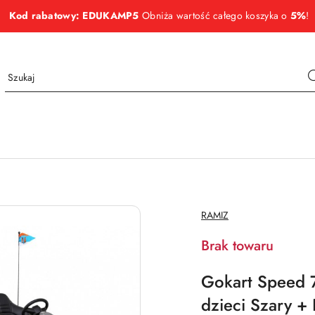
Kod rabatowy: EDUKAMP5
Obniża wartość całego koszyka o
5%
!
NAZWA
RAMIZ
PRODUCENTA:
Brak towaru
Gokart Speed 7
dzieci Szary +