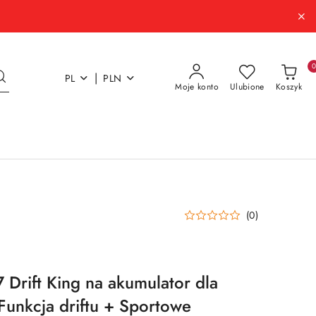
|
PL
PLN
Moje konto
Ulubione
Koszyk
(0)
 Drift King na akumulator dla
 Funkcja driftu + Sportowe