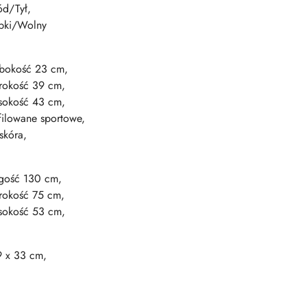
ód/Tył,
bki/Wolny
bokość 23 cm,
rokość 39 cm,
okość 43 cm,
filowane sportowe,
skóra,
gość 130 cm,
rokość 75 cm,
okość 53 cm,
9 x 33 cm,