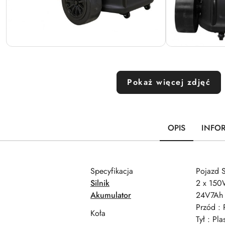
Pokaż więcej zdjęć
OPIS
INFO
Specyfikacja
Pojazd 
Silnik
2 x 15
Akumulator
24V7Ah
Przód : 
Koła
Tył : Pl