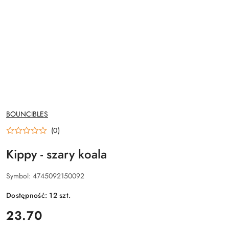
NAZWA
BOUNCIBLES
PRODUCENTA:
(0)
Kippy - szary koala
Symbol:
4745092150092
Dostępność:
12
szt.
cena:
23.70