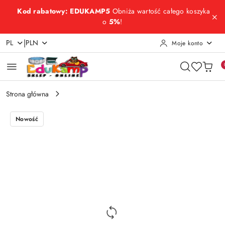
Przejdź do treści głównej
Przejdź do wyszukiwarki
Przejdź do moje konto
Przejdź do menu głównego
Przejdź do opisu produktu
Przejdź do stopki
Kod rabatowy: EDUKAMP5
Obniża wartość całego koszyka
o
5%
!
|
PL
PLN
Moje konto
Strona główna
Nowość