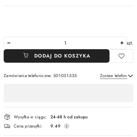
Ilość
szt.
DODAJ DO KOSZYKA
Zamówienia telefoniczne: 501-031-535
Zostaw telefon
Dostępność
,
Wyślij
płatność
i
Wysyłka w ciągu:
24-48 h od zakupu
dostawa
Cena przesyłki:
9.49