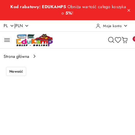
Przejdź do treści głównej
Przejdź do wyszukiwarki
Przejdź do moje konto
Przejdź do menu głównego
Przejdź do opisu produktu
Przejdź do stopki
Kod rabatowy: EDUKAMP5
Obniża wartość całego koszyka
o
5%
!
|
PL
PLN
Moje konto
Strona główna
Nowość