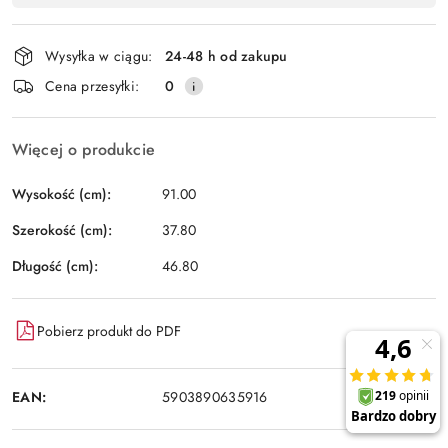
Wyślij
płatność
i
Wysyłka w ciągu:
24-48 h od zakupu
dostawa
Cena przesyłki:
0
Więcej o produkcie
Wysokość (cm):
91.00
Szerokość (cm):
37.80
Długość (cm):
46.80
Pobierz produkt do PDF
EAN:
5903890635916