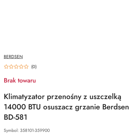
NAZWA
BERDSEN
PRODUCENTA:
(0)
Brak towaru
Klimatyzator przenośny z uszczelką
14000 BTU osuszacz grzanie Berdsen
BD-581
Symbol:
358101-359900