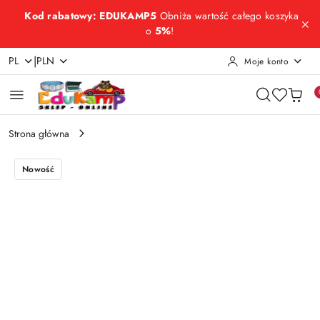
Przejdź do treści głównej
Przejdź do wyszukiwarki
Przejdź do moje konto
Przejdź do menu głównego
Przejdź do opisu produktu
Przejdź do stopki
Kod rabatowy: EDUKAMP5
Obniża wartość całego koszyka
o
5%
!
|
PL
PLN
Moje konto
Strona główna
Nowość