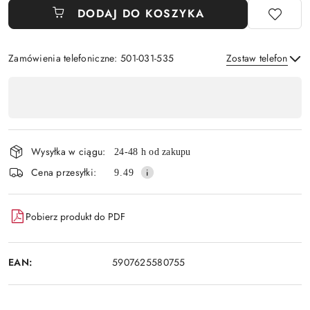
DODAJ DO KOSZYKA
Zamówienia telefoniczne: 501-031-535
Zostaw telefon
Dostępność
,
Wyślij
płatność
i
Wysyłka w ciągu:
24-48 h od zakupu
dostawa
Cena przesyłki:
9.49
Pobierz produkt do PDF
EAN:
5907625580755