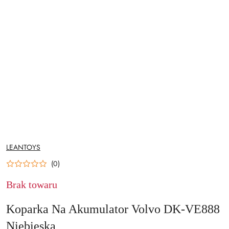
NAZWA
LEANTOYS
PRODUCENTA:
(0)
Brak towaru
Koparka Na Akumulator Volvo DK-VE888
Niebieska