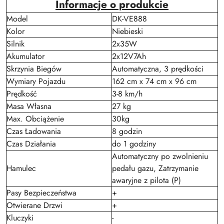
Informacje o produkcie
Model
DK-VE888
Kolor
Niebieski
Silnik
2x35W
Akumulator
2x12V7Ah
Skrzynia Biegów
Automatyczna, 3 prędkości
Wymiary Pojazdu
162 cm x 74 cm x 96 cm
Prędkość
3-8 km/h
Masa Własna
27 kg
Max. Obciążenie
30kg
Czas Ładowania
8 godzin
Czas Działania
do 1 godziny
Automatyczny po zwolnieniu
Hamulec
pedału gazu, Zatrzymanie
awaryjne z pilota (P)
Pasy Bezpieczeństwa
+
Otwierane Drzwi
+
Kluczyki
-