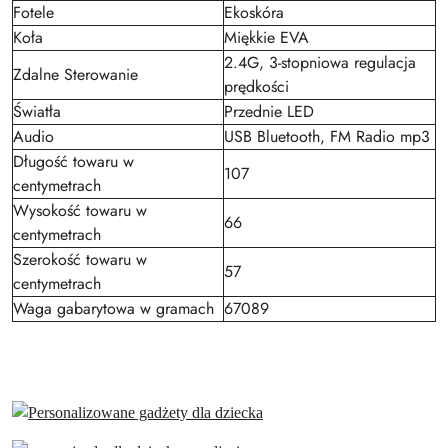
Fotele
Ekoskóra
Koła
Miękkie EVA
2.4G, 3-stopniowa regulacja
Zdalne Sterowanie
prędkości
Światła
Przednie LED
Audio
USB Bluetooth, FM Radio mp3
Długość towaru w
107
centymetrach
Wysokość towaru w
66
centymetrach
Szerokość towaru w
57
centymetrach
Waga gabarytowa w gramach
67089