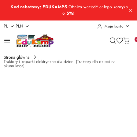
Przejdź do treści głównej
Przejdź do wyszukiwarki
Przejdź do moje konto
Przejdź do menu głównego
Przejdź do opisu produktu
Przejdź do stopki
Kod rabatowy: EDUKAMP5
Obniża wartość całego koszyka
o
5%
!
|
PL
PLN
Moje konto
Strona główna
Traktory i koparki elektryczne dla dzieci (Traktory dla dzieci na
akumulator)