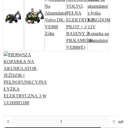
Ilość
szt.