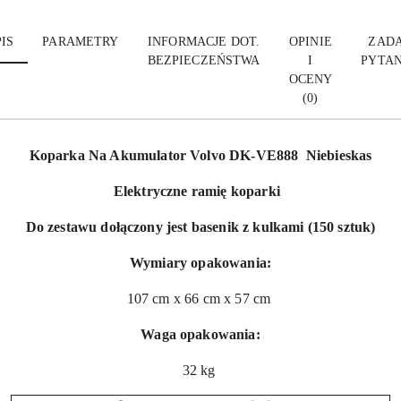
IS
PARAMETRY
INFORMACJE DOT.
OPINIE
ZADA
BEZPIECZEŃSTWA
I
PYTAN
OCENY
(0)
Koparka Na Akumulator Volvo DK-VE888 Niebieskas
Elektryczne ramię koparki
Do zestawu dołączony jest basenik z kulkami (150 sztuk)
Wymiary opakowania:
107 cm x 66 cm x 57 cm
Waga opakowania:
32 kg