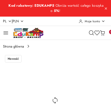
Przejdź do treści głównej
Przejdź do wyszukiwarki
Przejdź do moje konto
Przejdź do menu głównego
Przejdź do opisu produktu
Przejdź do stopki
Kod rabatowy: EDUKAMP5
Obniża wartość całego koszyka
o
5%
!
|
PL
PLN
Moje konto
Strona główna
Nowość