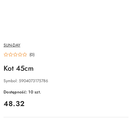
NAZWA
SUN-DAY
PRODUCENTA:
(0)
Kot 45cm
Symbol:
5904073175786
Dostępność:
10
szt.
cena:
48.32