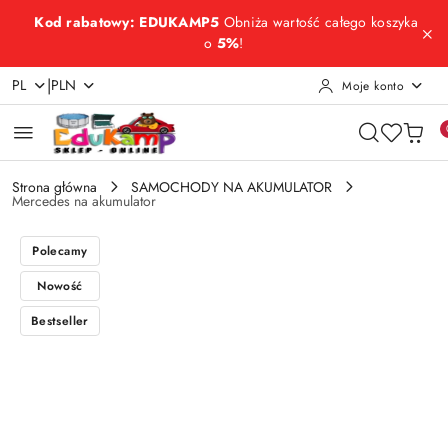
Przejdź do treści głównej
Przejdź do wyszukiwarki
Przejdź do moje konto
Przejdź do menu głównego
Przejdź do opisu produktu
Przejdź do stopki
Kod rabatowy: EDUKAMP5
Obniża wartość całego koszyka
o
5%
!
|
PL
PLN
Moje konto
Strona główna
SAMOCHODY NA AKUMULATOR
Mercedes na akumulator
Polecamy
Nowość
Bestseller