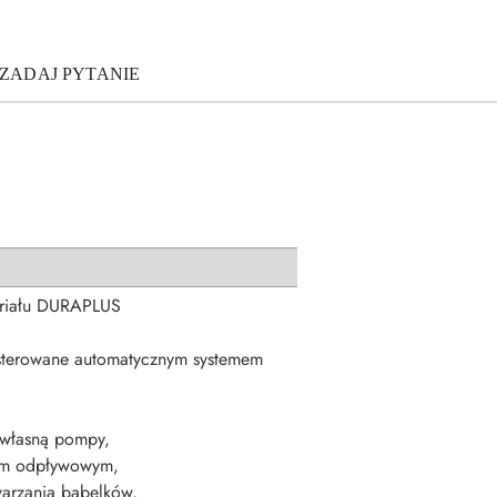
ZADAJ PYTANIE
teriału DURAPLUS
 sterowane automatycznym systemem
y własną pompy,
rem odpływowym,
warzania bąbelków,