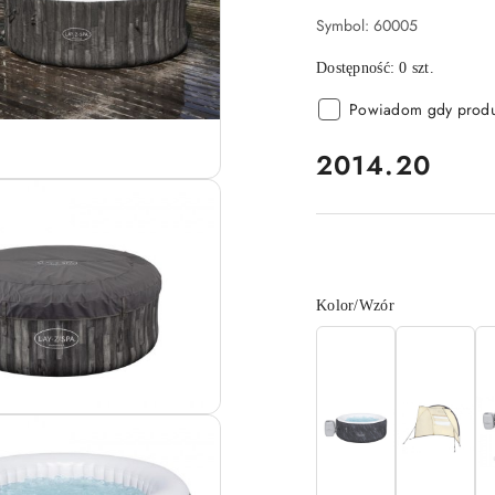
Symbol:
60005
Dostępność:
0
szt.
Powiadom gdy produk
cena:
2014.20
Wariant
Kolor/Wzór