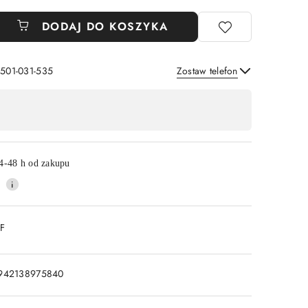
DODAJ DO KOSZYKA
 501-031-535
Zostaw telefon
Wyślij
4-48 h od zakupu
DF
942138975840