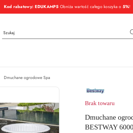
Kod rabatowy: EDUKAMP5
Obniża wartość całego koszyka o
5%
!
Dmuchane ogrodowe Spa
NAZWA
PRODUCENTA:
BESTWAY
Brak towaru
Dmuchane ogro
BESTWAY 600