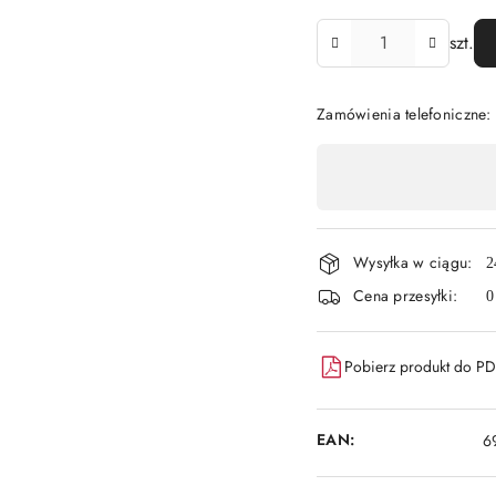
Ilość
szt.
Zamówienia telefoniczne:
Dostępność
,
płatność
Wysyłka w ciągu:
i
2
Cena przesyłki:
0
dostawa
Pobierz produkt do P
EAN:
6