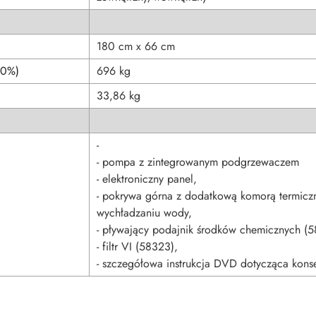
180 cm x 66 cm
80%)
696 kg
33,86 kg
-
- pompa z zintegrowanym podgrzewaczem
- elektroniczny panel,
- pokrywa górna z dodatkową komorą termicz
wychładzaniu wody,
- pływający podajnik środków chemicznych (
- filtr VI (58323),
- szczegółowa instrukcja DVD dotycząca konse