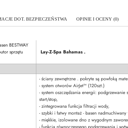
MACJE DOT. BEZPIECZEŃSTWA
OPINIE I OCENY (0)
Lay-Z-Spa Bahamas .
- ściany zewnętrzne . pokryte są powłoką ma
- system otworów AirJet™ (120szt.)
- system oszczędzania energii: podgrzewanie
start/stop,
- zintegrowana funkcja filtracji wody,
- szybki i łatwy montaż - basen nadmuchiwan
- miękkie, izolowane dno z wygodnym zawo
- funkcja równoczesnego podgrzewania i wyt