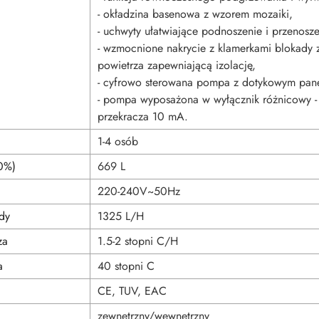
- okładzina basenowa z wzorem mozaiki,
- uchwyty ułatwiające podnoszenie i przenosz
- wzmocnione nakrycie z klamerkami blokady
powietrza zapewniającą izolację,
- cyfrowo sterowana pompa z dotykowym pane
- pompa wyposażona w wyłącznik różnicowy -
przekracza 10 mA.
1-4 osób
0%)
669 L
220-240V~50Hz
dy
1325 L/H
za
1.5-2 stopni C/H
a
40 stopni C
CE, TUV, EAC
zewnętrzny/wewnętrzny