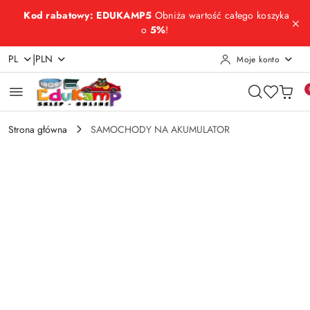
Przejdź do treści głównej
Przejdź do wyszukiwarki
Przejdź do moje konto
Przejdź do menu głównego
Przejdź do opisu produktu
Przejdź do stopki
Kod rabatowy: EDUKAMP5
Obniża wartość całego koszyka
o
5%
!
|
PL
PLN
Moje konto
Strona główna
SAMOCHODY NA AKUMULATOR