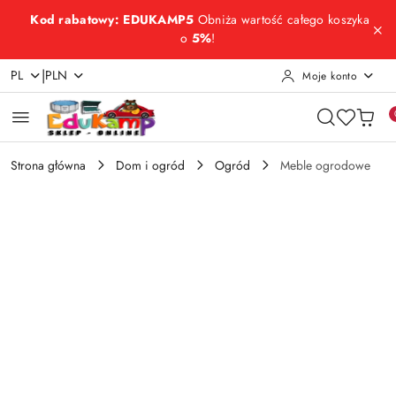
Przejdź do treści głównej
Przejdź do wyszukiwarki
Przejdź do moje konto
Przejdź do menu głównego
Przejdź do opisu produktu
Przejdź do stopki
Kod rabatowy: EDUKAMP5
Obniża wartość całego koszyka
o
5%
!
|
PL
PLN
Moje konto
Strona główna
Dom i ogród
Ogród
Meble ogrodowe