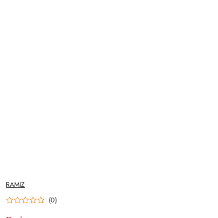
NAZWA
RAMIZ
PRODUCENTA:
(0)