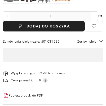
Ilość
szt.
DODAJ DO KOSZYKA
Zamówienia telefoniczne: 501-031-535
Zostaw telefon
Dostępność
,
Wyślij
płatność
i
Wysyłka w ciągu:
24-48 h od zakupu
dostawa
Cena przesyłki:
0
Pobierz produkt do PDF