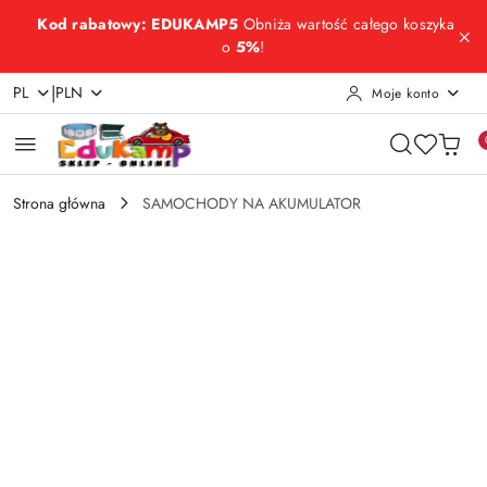
Przejdź do treści głównej
Przejdź do wyszukiwarki
Przejdź do moje konto
Przejdź do menu głównego
Przejdź do opisu produktu
Przejdź do stopki
Kod rabatowy: EDUKAMP5
Obniża wartość całego koszyka
o
5%
!
|
PL
PLN
Moje konto
Strona główna
SAMOCHODY NA AKUMULATOR