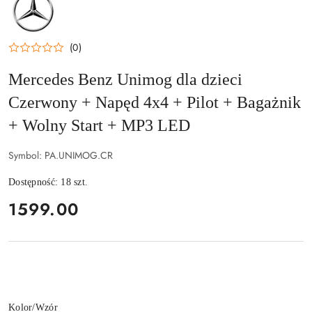
PRODUCENTA:
MERCEDES
(0)
Mercedes Benz Unimog dla dzieci
Czerwony + Napęd 4x4 + Pilot + Bagażnik
+ Wolny Start + MP3 LED
Symbol:
PA.UNIMOG.CR
Dostępność:
18
szt.
cena:
1599.00
Wariant
Kolor/Wzór