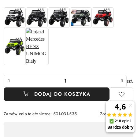
Ilość
szt.
DODAJ DO KOSZYKA
Zamówienia telefoniczne: 501-031-535
Zostaw telefon
Dostępność
,