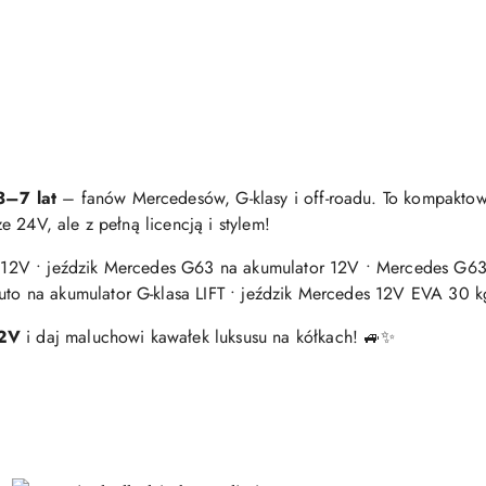
3–7 lat
– fanów Mercedesów, G-klasy i off-roadu. To kompaktow
 24V, ale z pełną licencją i stylem!
V • jeździk Mercedes G63 na akumulator 12V • Mercedes G63 dl
 na akumulator G-klasa LIFT • jeździk Mercedes 12V EVA 30 k
12V
i daj maluchowi kawałek luksusu na kółkach! 🚙✨