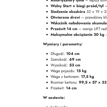
Amortyzatory tylne
– lepszy komfo
Wolny Start + biegi przód/tył
– 
Siedzenie ekoskóra
32 × 19 × 25
Otwierane drzwi
– prawdziwy kli
Wskaźnik naładowania akumula
Prześwit 14 cm
– wersja LIFT rad
Maksymalne obciążenie 30 kg
–
Wymiary i parametry:
Długość:
104 cm
Szerokość:
69 cm
Wysokość:
53 cm
Waga pojazdu:
15 kg
Waga z kartonem:
17,5 kg
Rozmiar kartonu:
99,5 × 57 × 33
Prześwit:
14 cm
W zestawie: