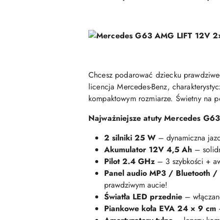
Chcesz podarować dziecku prawdziw
licencja Mercedes-Benz, charakterysty
kompaktowym rozmiarze. Świetny na po
Najważniejsze atuty Mercedes G6
2 silniki 25 W
– dynamiczna jazda
Akumulator 12V 4,5 Ah
– solidn
Pilot 2.4 GHz
– 3 szybkości + awa
Panel audio MP3 / Bluetooth /
prawdziwym aucie!
Światła LED przednie
– włączane
Piankowe koła EVA 24 × 9 cm
–