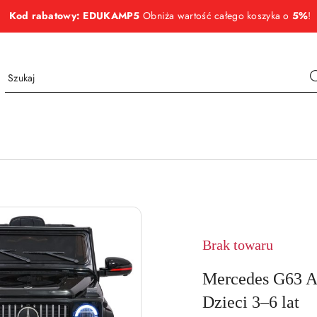
Kod rabatowy: EDUKAMP5
Obniża wartość całego koszyka o
5%
!
NAZWA
PRODUCENTA:
MERCEDES
Brak towaru
Mercedes G63 
Dzieci 3–6 lat