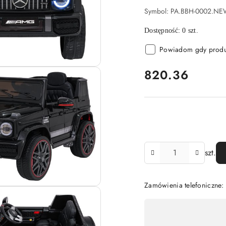
Symbol:
PA.BBH-0002.NE
Dostępność:
0
szt.
Powiadom gdy produk
cena:
820.36
Ilość
szt.
Zamówienia telefoniczne:
Dostępność
,