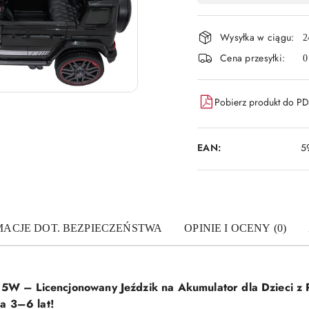
płatność
Wysyłka w ciągu:
i
2
Cena przesyłki:
0
dostawa
Pobierz produkt do P
EAN:
5
MACJE DOT. BEZPIECZEŃSTWA
OPINIE I OCENY (0)
– Licencjonowany Jeździk na Akumulator dla Dzieci z Pi
a 3–6 lat!