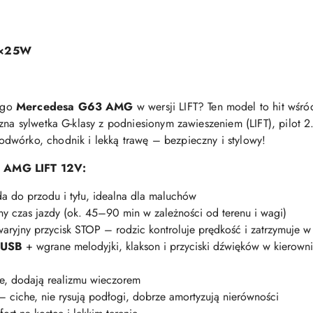
ego
Mercedesa G63 AMG
w wersji LIFT? Ten model to hit wśró
czna sylwetka G-klasy z podniesionym zawieszeniem (LIFT), pilot
dwórko, chodnik i lekką trawę – bezpieczny i stylowy!
3 AMG LIFT 12V:
 do przodu i tyłu, idealna dla maluchów
y czas jazdy (ok. 45–90 min w zależności od terenu i wagi)
ryjny przycisk STOP – rodzic kontroluje prędkość i zatrzymuje w 
 USB
+ wgrane melodyjki, klakson i przyciski dźwięków w kierowni
, dodają realizmu wieczorem
 ciche, nie rysują podłogi, dobrze amortyzują nierówności