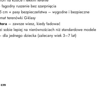
rt na kostce i lekkim terenie
łagodny ruszenie bez szarpnięcia
 cm + pasy bezpieczeństwa – wygodne i bezpieczne
mat terenówki G-klasy
tora
– zawsze wiesz, kiedy ładować
zi sobie lepiej na nierównościach niż standardowe modele
 dla jednego dziecka (zalecany wiek 3–7 lat)
 cm