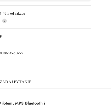
4-48 h od zakupu
DF
903864960792
ZADAJ PYTANIE
lotem, MP3 Bluetooth i