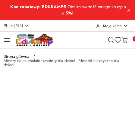
Przejdź do treści głównej
Przejdź do wyszukiwarki
Przejdź do moje konto
Przejdź do menu głównego
Przejdź do opisu produktu
Przejdź do stopki
Kod rabatowy: EDUKAMP5
Obniża wartość całego koszyka
o
5%
!
|
PL
PLN
Moje konto
Strona główna
Motory na akumulator (Motory dla dzieci - Motorki elektryczne dla
dzieci)