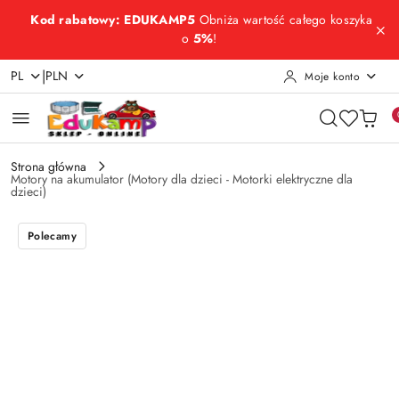
Przejdź do treści głównej
Przejdź do wyszukiwarki
Przejdź do moje konto
Przejdź do menu głównego
Przejdź do opisu produktu
Przejdź do stopki
Kod rabatowy: EDUKAMP5
Obniża wartość całego koszyka
o
5%
!
|
PL
PLN
Moje konto
Strona główna
Motory na akumulator (Motory dla dzieci - Motorki elektryczne dla
dzieci)
Polecamy