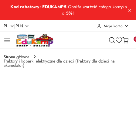
Przejdź do treści głównej
Przejdź do wyszukiwarki
Przejdź do moje konto
Przejdź do menu głównego
Przejdź do opisu produktu
Przejdź do stopki
Kod rabatowy: EDUKAMP5
Obniża wartość całego koszyka
o
5%
!
|
PL
PLN
Moje konto
Strona główna
Traktory i koparki elektryczne dla dzieci (Traktory dla dzieci na
akumulator)