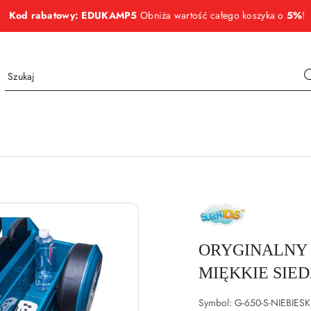
Kod rabatowy: EDUKAMP5
Obniża wartość całego koszyka o
5%
!
NAZWA
PRODUCENTA:
SUPER-
TOYS
ORYGINALNY 
MIĘKKIE SIED
Symbol:
G-650-S-NIEBIESK