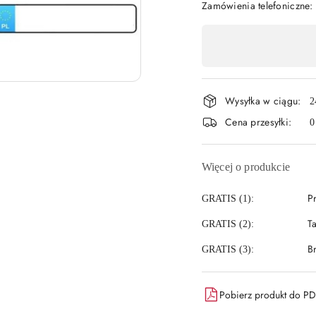
Zamówienia telefoniczne:
Dostępność
,
płatność
Wysyłka w ciągu:
i
2
Cena przesyłki:
0
dostawa
Więcej o produkcie
P
GRATIS (1):
T
GRATIS (2):
B
GRATIS (3):
Pobierz produkt do P