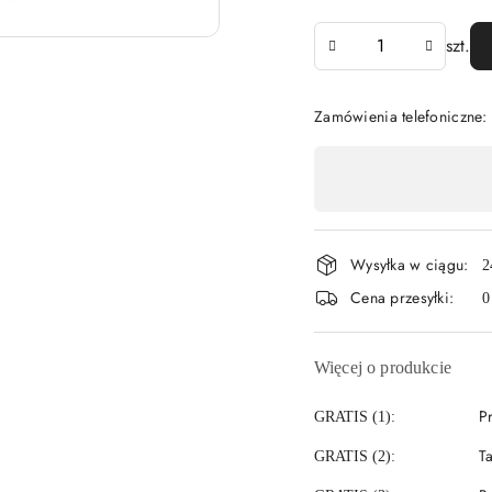
Ilość
szt.
Zamówienia telefoniczne:
Dostępność
,
płatność
Wysyłka w ciągu:
i
2
Cena przesyłki:
0
dostawa
Więcej o produkcie
P
GRATIS (1):
T
GRATIS (2):