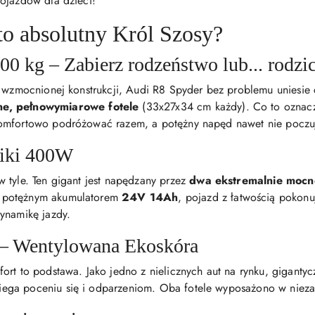
ojazdów dla dzieci!
to absolutny Król Szosy?
0 kg – Zabierz rodzeństwo lub... rodzic
i wzmocnionej konstrukcji, Audi R8 Spyder bez problemu uniesie 
ne, pełnowymiarowe fotele
(33x27x34 cm każdy). Co to oznacza
omfortowo podróżować razem, a potężny napęd nawet nie poczuj
niki 400W
 tyle. Ten gigant jest napędzany przez
dwa ekstremalnie mocn
z potężnym akumulatorem
24V 14Ah
, pojazd z łatwością pokonu
ynamikę jazdy.
 – Wentylowana Ekoskóra
ort to podstawa. Jako jedno z nielicznych aut na rynku, giganty
biega poceniu się i odparzeniom. Oba fotele wyposażono w nieza