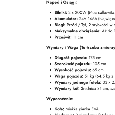
Napęd i Osiągi:
Silniki:
2 x 200W (Moc całkowita
Akumulator:
24V 14Ah (Największ
Biegi:
Przód / Tył, 2 szybkości w a
Maksymalne obciążenie:
Aż do 
Prześwit:
11 cm
Wymiary i Waga (To trzeba zmierzy
Długość pojazdu:
175 cm
Szerokość pojazdu:
105 cm
Wysokość pojazdu:
65 cm
Waga pojazdu:
51 kg (64,5 kg z
Wymiary jednego fotela:
33 x 2
Wymiary kół:
Średnica 31 cm, sz
Wyposażenie:
Koła:
Miękka pianka EVA