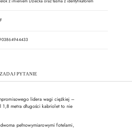
relok z imieniem Dziecka oraz taśma z identyfikatorem
DF
903864944433
ZADAJ PYTANIE
promisowego lidera wagi ciężkiej –
 1,8 metra długości kabriolet to nie
i dwoma pełnowymiarowymi fotelami,