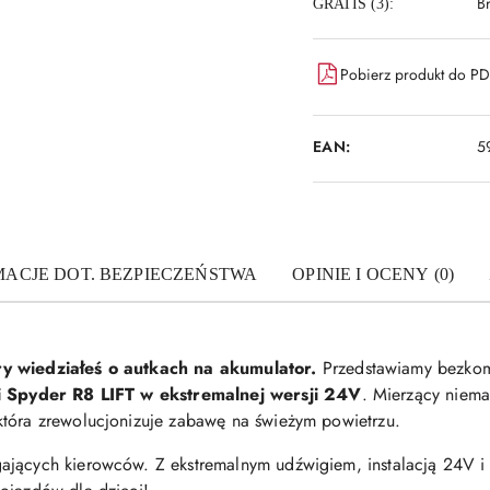
B
GRATIS (3):
Pobierz produkt do P
EAN:
5
MACJE DOT. BEZPIECZEŃSTWA
OPINIE I OCENY (0)
ry wiedziałeś o autkach na akumulator.
Przedstawiamy bezkom
 Spyder R8 LIFT w ekstremalnej wersji 24V
. Mierzący niemal
która zrewolucjonizuje zabawę na świeżym powietrzu.
gających kierowców. Z ekstremalnym udźwigiem, instalacją 24V 