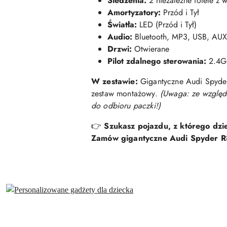
Siedzenia:
2 niezależne fotele z 
Amortyzatory:
Przód i Tył
Światła:
LED (Przód i Tył)
Audio:
Bluetooth, MP3, USB, AUX
Drzwi:
Otwierane
Pilot zdalnego sterowania:
2.4G
W zestawie:
Gigantyczne Audi Spyder 
zestaw montażowy.
(Uwaga: ze względ
do odbioru paczki!)
👉
Szukasz pojazdu, z którego dz
Zamów gigantyczne Audi Spyder R8 