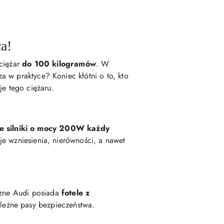
a!
ciężar
do 100 kilogramów
. W
 w praktyce? Koniec kłótni o to, kto
e tego ciężaru.
e silniki o mocy 200W każdy
je wzniesienia, nierówności, a nawet
czne Audi posiada
fotele z
leżne pasy bezpieczeństwa.