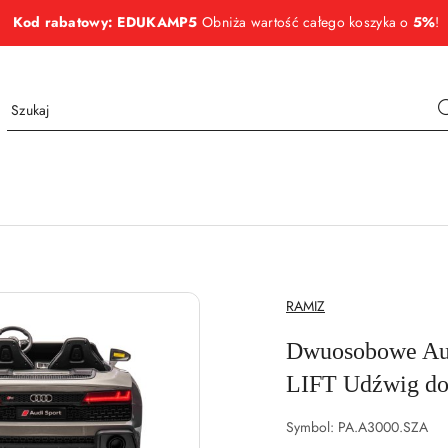
Kod rabatowy: EDUKAMP5
Obniża wartość całego koszyka o
5%
!
NAZWA
RAMIZ
PRODUCENTA:
Dwuosobowe Aut
LIFT Udźwig do
Symbol:
PA.A3000.SZA