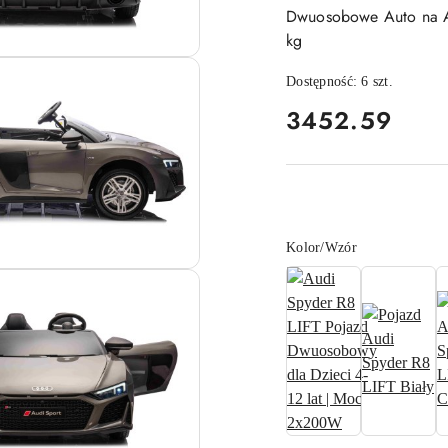
Dwuosobowe Auto na A
kg
Dostępność:
6
szt.
cena:
3452.59
Wariant
Kolor/Wzór