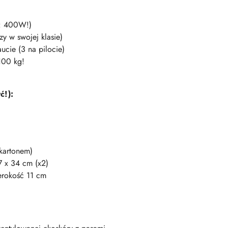
: 400W!)
y w swojej klasie)
ucie (3 na pilocie)
100 kg!
ć!):
 kartonem)
7 x 34 cm (x2)
erokość 11 cm