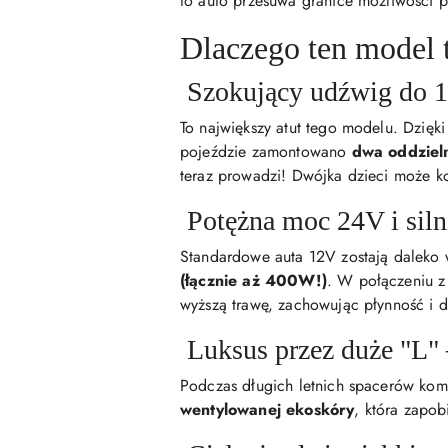
to auto przesuwa granice możliwości p
Dlaczego ten model 
Szokujący udźwig do 10
To największy atut tego modelu. Dzięk
pojeździe zamontowano
dwa oddziel
teraz prowadzi! Dwójka dzieci może k
Potężna moc 24V i sil
Standardowe auta 12V zostają daleko w
(łącznie aż 400W!)
. W połączeniu 
wyższą trawę, zachowując płynność i d
Luksus przez duże "L"
Podczas długich letnich spacerów komf
wentylowanej ekoskóry
, która zapo