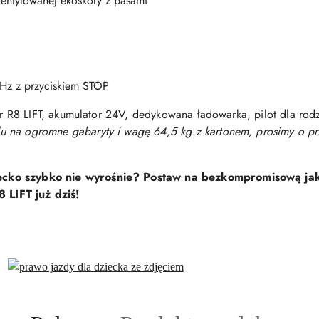
wentylowanej ekoskóry z pasami
Hz z przyciskiem STOP
R8 LIFT, akumulator 24V, dedykowana ładowarka, pilot dla rodzi
u na ogromne gabaryty i wagę 64,5 kg z kartonem, prosimy o p
iecko szybko nie wyrośnie? Postaw na bezkompromisową ja
LIFT już dziś!