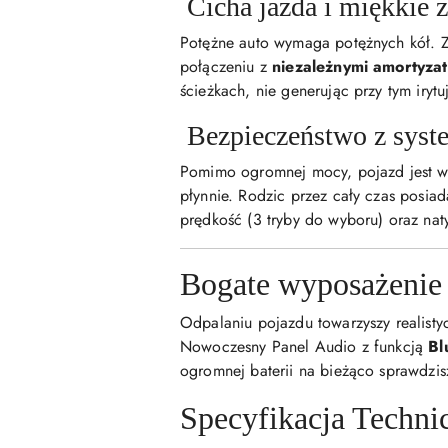
Cicha jazda i miękkie 
Potężne auto wymaga potężnych kół. 
połączeniu z
niezależnymi amortyzat
ścieżkach, nie generując przy tym iryt
Bezpieczeństwo z syst
Pomimo ogromnej mocy, pojazd jest w
płynnie. Rodzic przez cały czas posi
prędkość (3 tryby do wyboru) oraz nat
Bogate wyposażeni
Odpalaniu pojazdu towarzyszy realisty
Nowoczesny Panel Audio z funkcją
Bl
ogromnej baterii na bieżąco sprawdzi
Specyfikacja Techni