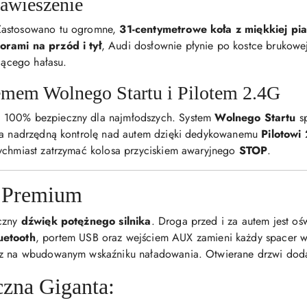
zawieszenie
Zastosowano tu ogromne,
31-centymetrowe koła z miękkiej pi
orami na przód i tył
, Audi dosłownie płynie po kostce brukowej
ującego hałasu.
emem Wolnego Startu i Pilotem 2.4G
 100% bezpieczny dla najmłodszych. System
Wolnego Startu
s
ada nadrzędną kontrolę nad autem dzięki dedykowanemu
Pilotow
ychmiast zatrzymać kolosa przyciskiem awaryjnego
STOP
.
e Premium
czny
dźwięk potężnego silnika
. Droga przed i za autem jest o
uetooth
, portem USB oraz wejściem AUX zamieni każdy spacer w
sz na wbudowanym wskaźniku naładowania. Otwierane drzwi dodają
czna Giganta: