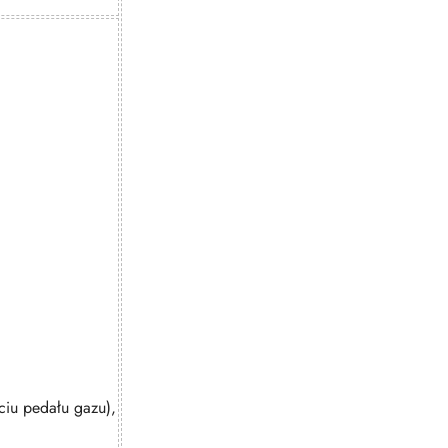
ciu pedału gazu),