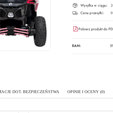
Wysyłka w ciągu:
i
2
Cena przesyłki:
0
dostawa
Pobierz produkt do P
EAN:
5
MACJE DOT. BEZPIECZEŃSTWA
OPINIE I OCENY (0)