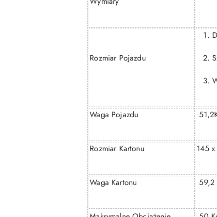
Wymiary
D
Rozmiar Pojazdu
S
W
Waga Pojazdu
51,2
Rozmiar Kartonu
145 x
Waga Kartonu
59,2
Maksymalne Obciążenie
50 K