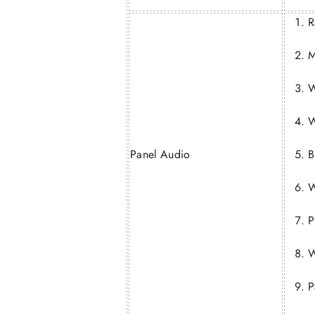
R
M
W
W
Panel Audio
B
W
P
W
P