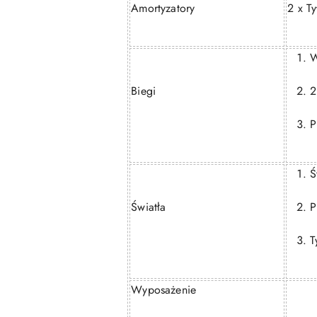
Amortyzatory
2 x Ty
W
Biegi
2
P
Ś
Światła
P
T
Wyposażenie