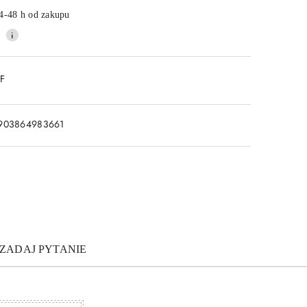
4-48 h od zakupu
DF
903864983661
ZADAJ PYTANIE