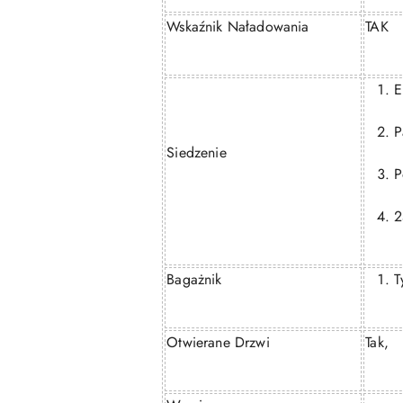
Wskaźnik Naładowania
TAK
E
P
Siedzenie
P
2
Bagażnik
T
Otwierane Drzwi
Tak,