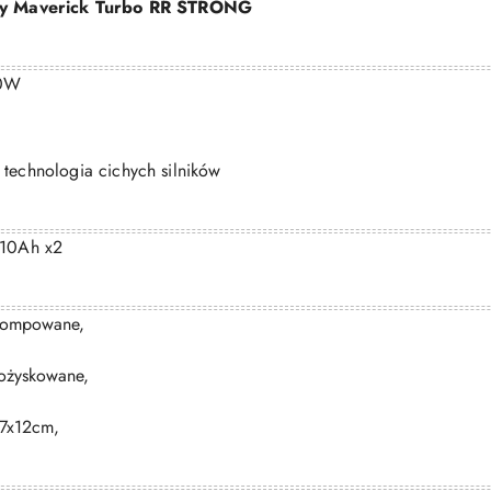
y Maverick Turbo RR STRONG
0W
technologia cichych silników
10Ah x2
ompowane,
ożyskowane,
7x12cm,