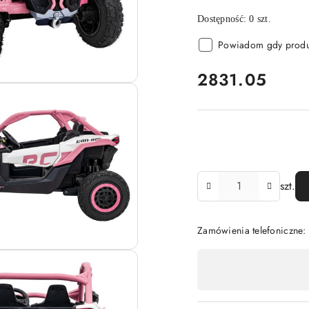
Dostępność:
0
szt.
Powiadom gdy produk
cena:
2831.05
Ilość
szt.
Zamówienia telefoniczne:
Dostępność
,
płatność