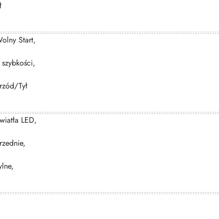
ł
olny Start,
 szybkości,
rzód/Tył
wiatła LED,
rzednie,
ylne,