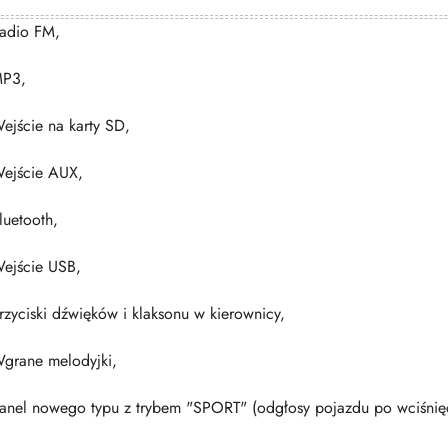
adio FM,
P3,
ejście na karty SD,
ejście AUX,
luetooth,
ejście USB,
rzyciski dźwięków i klaksonu w kierownicy,
grane melodyjki,
anel nowego typu z trybem "SPORT" (odgłosy pojazdu po wciśnię