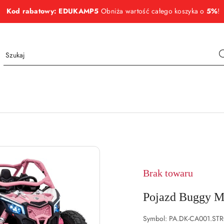
Kod rabatowy: EDUKAMP5
Obniża wartość całego koszyka o
5%
!
NAZWA
PRODUCENTA:
CAN-
AM
Brak towaru
Pojazd Buggy 
Symbol:
PA.DK-CA001.S