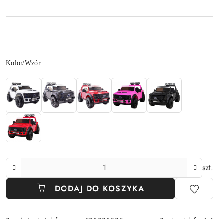
Wariant
Kolor/Wzór
Ilość
szt.
DODAJ DO KOSZYKA