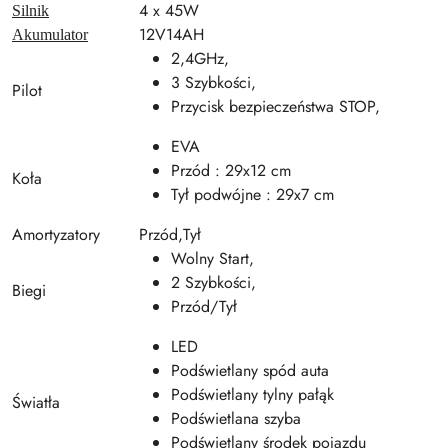
4 x 45W
Silnik
12V14AH
Akumulator
2,4GHz,
3 Szybkości,
Pilot
Przycisk bezpieczeństwa STOP,
EVA
Przód : 29x12 cm
Koła
Tył podwójne : 29x7 cm
Amortyzatory
Przód,Tył
Wolny Start,
2 Szybkości,
Biegi
Przód/Tył
LED
Podświetlany spód auta
Podświetlany tylny pałąk
Światła
Podświetlana szyba
Podświetlany środek pojazdu