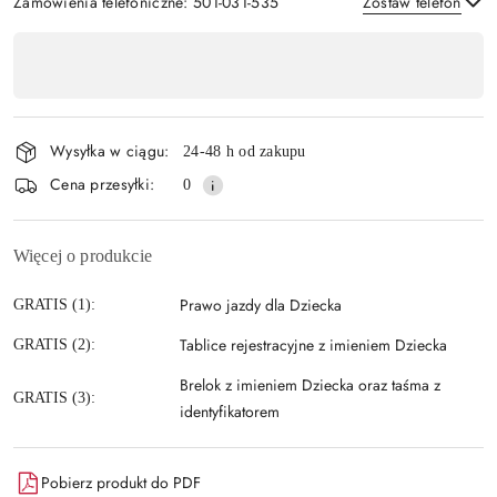
Zamówienia telefoniczne: 501-031-535
Zostaw telefon
Dostępność
,
Wyślij
płatność
i
Wysyłka w ciągu:
24-48 h od zakupu
dostawa
Cena przesyłki:
0
Więcej o produkcie
Prawo jazdy dla Dziecka
GRATIS (1):
Tablice rejestracyjne z imieniem Dziecka
GRATIS (2):
Brelok z imieniem Dziecka oraz taśma z
GRATIS (3):
identyfikatorem
Pobierz produkt do PDF