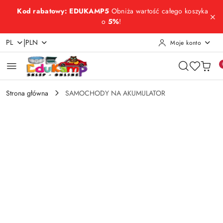
Przejdź do treści głównej
Przejdź do wyszukiwarki
Przejdź do moje konto
Przejdź do menu głównego
Przejdź do opisu produktu
Przejdź do stopki
Kod rabatowy: EDUKAMP5
Obniża wartość całego koszyka
o
5%
!
|
PL
PLN
Moje konto
Strona główna
SAMOCHODY NA AKUMULATOR