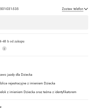
 501-031-535
Zostaw telefon
Wyślij
4-48 h od zakupu
rawo jazdy dla Dziecka
ablice rejestracyjne z imieniem Dziecka
relok z imieniem Dziecka oraz taśma z identyfikatorem
DF