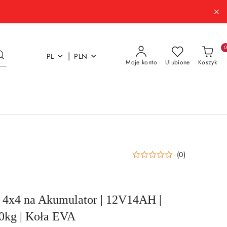
|
PL
PLN
Moje konto
Ulubione
Koszyk
(0)
 4x4 na Akumulator | 12V14AH |
0kg | Koła EVA