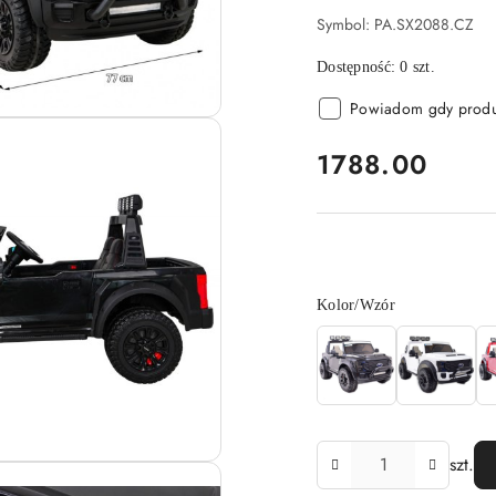
Symbol:
PA.SX2088.CZ
Dostępność:
0
szt.
Powiadom gdy produk
cena:
1788.00
Wariant
Kolor/Wzór
Ilość
szt.