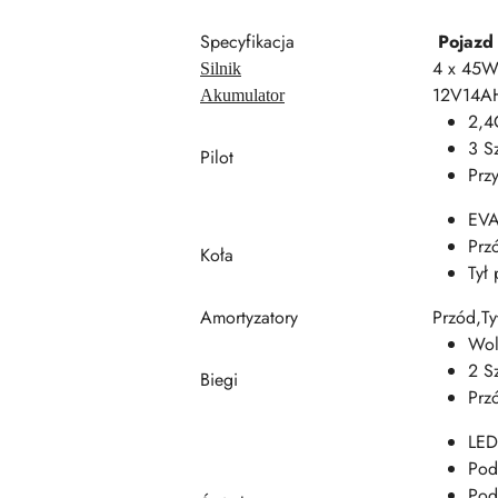
Specyfikacja
Pojazd
4 x 45
Silnik
12V14A
Akumulator
2,4
3 S
Pilot
Prz
EV
Prz
Koła
Tył
Amortyzatory
Przód,Ty
Wol
2 S
Biegi
Prz
LE
Pod
Pod