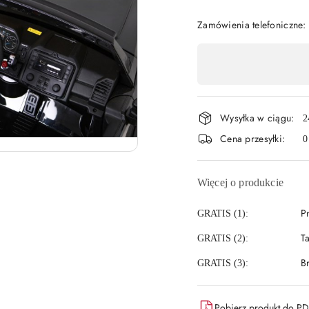
Zamówienia telefoniczne:
Dostępność
,
płatność
Wysyłka w ciągu:
i
2
Cena przesyłki:
0
dostawa
Więcej o produkcie
P
GRATIS (1):
T
GRATIS (2):
B
GRATIS (3):
Pobierz produkt do P