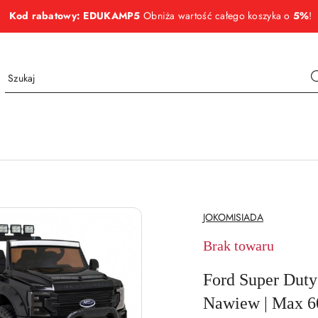
Kod rabatowy: EDUKAMP5
Obniża wartość całego koszyka o
5%
!
NAZWA
JOKOMISIADA
PRODUCENTA:
Brak towaru
Ford Super Duty
Nawiew | Max 6