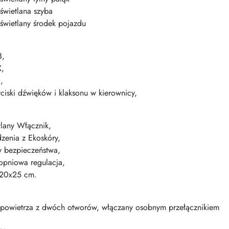
świetlana szyba
świetlany środek pojazdu
,
,
,
yciski dźwięków i klaksonu w kierownicy,
lany Włącznik,
dzenia z Ekoskóry,
y bezpieczeństwa,
topniowa regulacja,
20x25 cm.
powietrza z dwóch otworów, włączany osobnym przełącznikiem