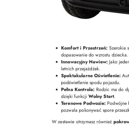
Komfort i Przestrzeń:
Szerokie s
dopasowanie do wzrostu dziecka.
Innowacyjny Nawiew:
Jako jeden
letnich przejażdżek.
Spektakularne Oświetlenie:
Aut
podświetlenie spodu pojazdu.
Pełna Kontrola:
Rodzic ma do dy
dzięki funkcji
Wolny Start
.
Terenowe Podwozie:
Podwójne ko
pozwala pokonywać spore przesz
W zestawie otrzymasz również
pokrow