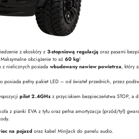
iedzenie z ekoskóry z
3-stopniową regulacją
oraz pasami bezpi
 Maksymalne obciążenie to aż
60 kg
!
 z nielicznych posiada
wbudowany nawiew powietrza
, który 
o posiada pełny pakiet LED – od świateł przednich, przez podświ
spozycji
pilot 2.4GHz
z przyciskiem bezpieczeństwa STOP, a dz
ła z pianki EVA z tyłu oraz pełna amortyzacja (przód/tył) gwara
kody.
iec na pojazd
oraz kabel MiniJack do panelu audio.