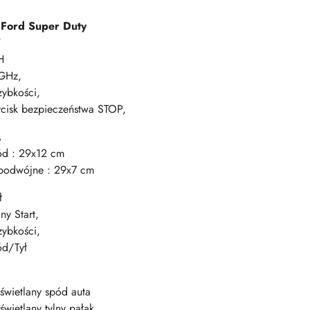
 Ford Super Duty
W
H
GHz,
zybkości,
ycisk bezpieczeństwa STOP,
A
ód : 29x12 cm
 podwójne : 29x7 cm
ł
ny Start,
zybkości,
ód/Tył
D
świetlany spód auta
świetlany tylny pałąk