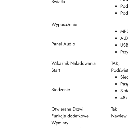
Światła
Pod
Pod
Wyposażenie
MP3
AUX
Panel Audio
USB
Prz
Wskaźnik Naładowania
TAK,
Start
Podświet
Sie
Pas
Siedzenie
3 s
48x
Otwierane Drzwi
Tak
Funkcje dodatkowe
Nawiew 
Wymiary