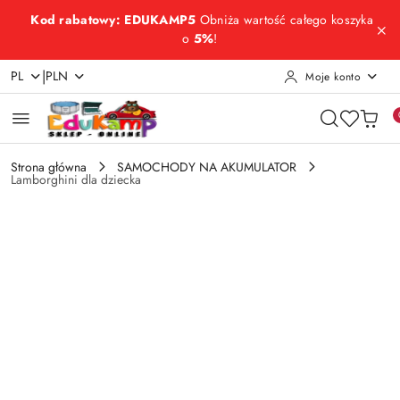
Przejdź do treści głównej
Przejdź do wyszukiwarki
Przejdź do moje konto
Przejdź do menu głównego
Przejdź do opisu produktu
Przejdź do stopki
Kod rabatowy: EDUKAMP5
Obniża wartość całego koszyka
o
5%
!
|
PL
PLN
Moje konto
Strona główna
SAMOCHODY NA AKUMULATOR
Lamborghini dla dziecka