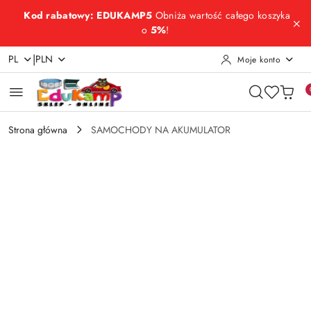
Przejdź do treści głównej
Przejdź do wyszukiwarki
Przejdź do moje konto
Przejdź do menu głównego
Przejdź do opisu produktu
Przejdź do stopki
Kod rabatowy: EDUKAMP5
Obniża wartość całego koszyka
o
5%
!
|
PL
PLN
Moje konto
Strona główna
SAMOCHODY NA AKUMULATOR