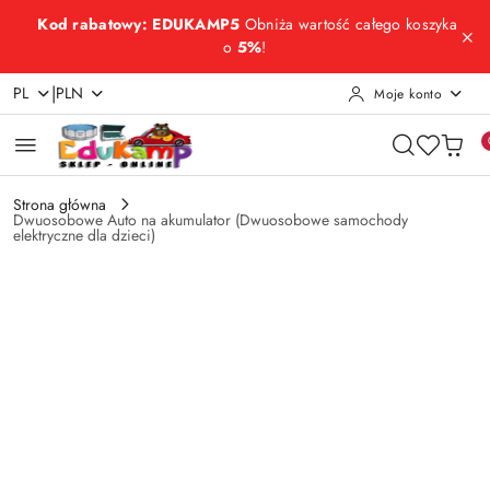
Przejdź do treści głównej
Przejdź do wyszukiwarki
Przejdź do moje konto
Przejdź do menu głównego
Przejdź do opisu produktu
Przejdź do stopki
Kod rabatowy: EDUKAMP5
Obniża wartość całego koszyka
o
5%
!
|
PL
PLN
Moje konto
Strona główna
Dwuosobowe Auto na akumulator (Dwuosobowe samochody
elektryczne dla dzieci)