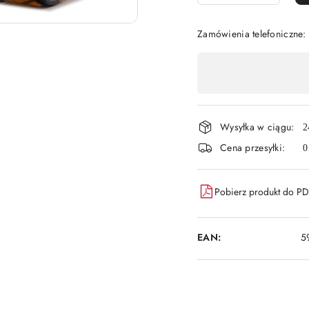
Zamówienia telefoniczne:
Dostępność
,
płatność
Wysyłka w ciągu:
i
2
Cena przesyłki:
0
dostawa
Pobierz produkt do P
EAN:
5