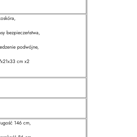
koskóra,
asy bezpieczeństwa,
iedzenie podwójne,
7x21x33 cm x2
ługość 146 cm,