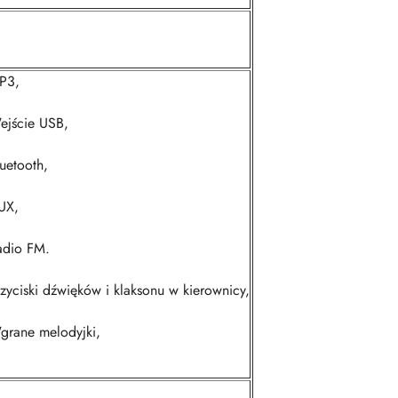
P3,
ejście USB,
uetooth,
UX,
adio FM.
zyciski dźwięków i klaksonu w kierownicy,
grane melodyjki,