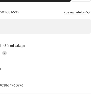
 501-031-535
Zostaw telefon
Wyślij
4-48 h od zakupu
DF
903864960976