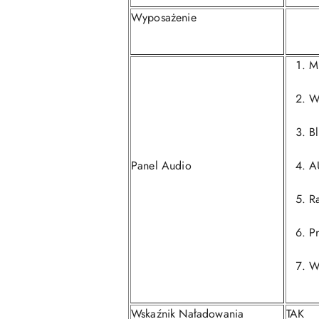
Wyposażenie
M
W
Bl
Panel Audio
A
R
Pr
W
Wskaźnik Naładowania
TAK