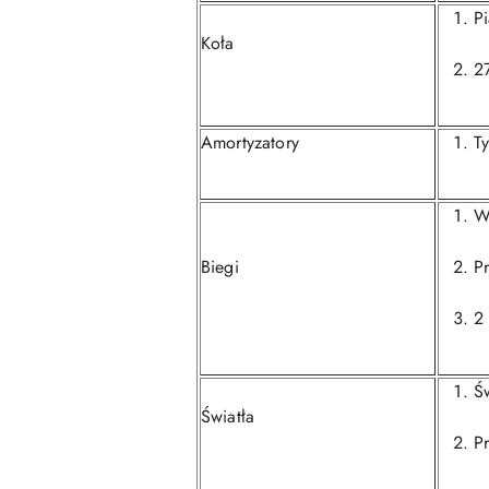
P
Koła
2
Amortyzatory
Ty
Wo
Biegi
P
2 
Ś
Światła
P