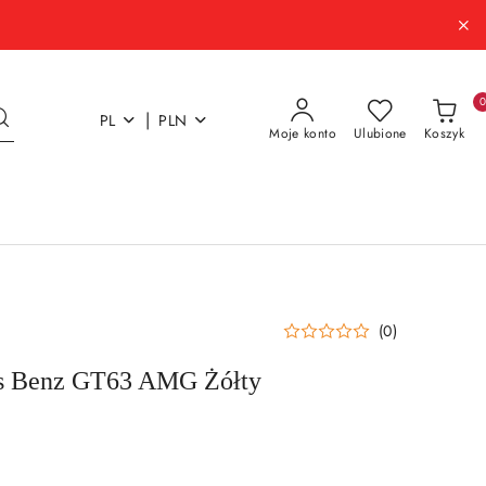
|
PL
PLN
Moje konto
Ulubione
Koszyk
(0)
s Benz GT63 AMG Żółty