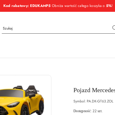
Kod rabatowy: EDUKAMP5
Obniża wartość całego koszyka o
5%
!
NAZWA
PRODUCENTA:
MERCEDES
Pojazd Mercede
Symbol:
PA.DK-GT63.ZOL
Dostępność:
22
szt.