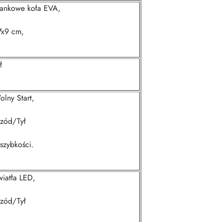
iankowe koła EVA,
7x9 cm,
ł
lny Start,
rzód/Tył
szybkości.
wiatła LED,
rzód/Tył