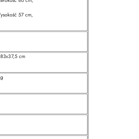
zerokość 86 cm,
ysokość 57 cm,
x83x37,5 cm
Kg