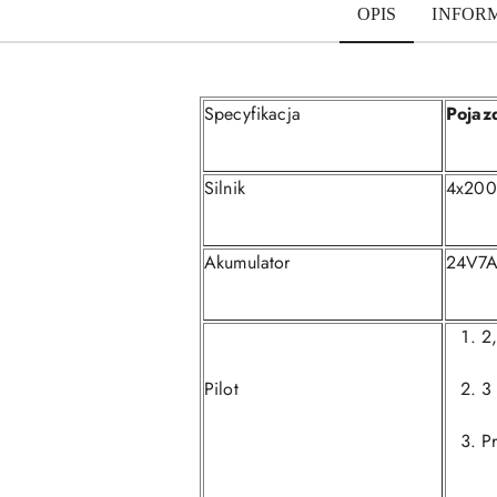
OPIS
INFOR
Specyfikacja
Pojaz
Silnik
4x20
Akumulator
24V7A
2
Pilot
3
Pr