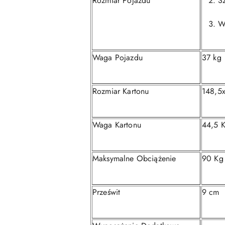
Rozmiar Pojazdu
S
W
Waga Pojazdu
37 kg
Rozmiar Kartonu
148,5
Waga Kartonu
44,5 
Maksymalne Obciążenie
90 Kg
Prześwit
9 cm