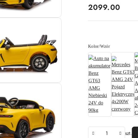
cena:
2099.00
Wariant
Kolor/Wzór
Ilość
szt.