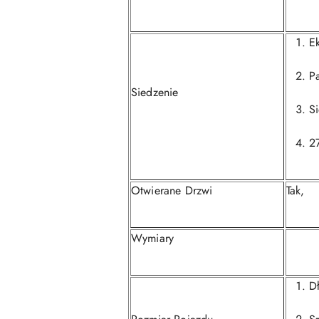
E
P
Siedzenie
S
2
Otwierane Drzwi
Tak,
Wymiary
D