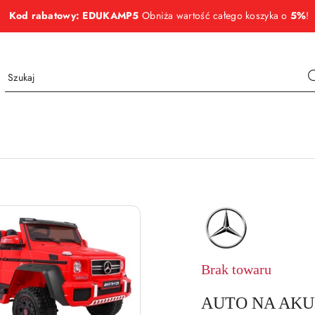
Kod rabatowy: EDUKAMP5
Obniża wartość całego koszyka o
5%
!
NAZWA
PRODUCENTA:
MERCEDES
Brak towaru
AUTO NA AKUM