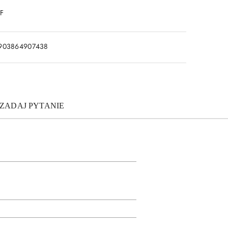
DF
903864907438
ZADAJ PYTANIE