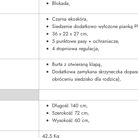
Blokada,
Czarna ekoskóra,
Siedzenie dodatkowo wyłożone pianką P
36 x 22 x 27 cm,
5 punktowe pasy + ochraniacze,
4 stopniowa regulacja,
Burta z otwieraną klapą,
Dodatkowa zamykana skrzyneczka dopas
obróceniu siedzisko dla rodzica),
Długość 140 cm,
Szerokość 72 cm,
Wysokość 60 cm,
42,5 Kg