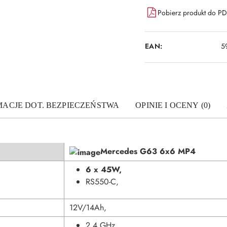
Pobierz produkt do P
EAN:
5
MACJE DOT. BEZPIECZEŃSTWA
OPINIE I OCENY (0)
Mercedes G63 6x6 MP4
6 x 45W,
RS550-C,
12V/14Ah,
2.4 GHz,