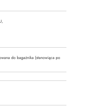
U,
owana do bagażnika (stanowiąca po