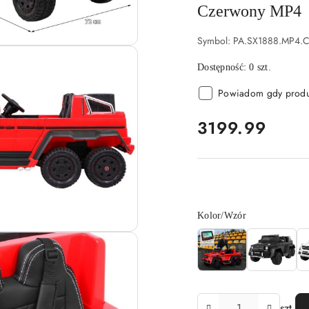
Czerwony MP4
Symbol:
PA.SX1888.MP4.
Dostępność:
0
szt.
Powiadom gdy produk
cena:
3199.99
Wariant
Kolor/Wzór
Ilość
szt.