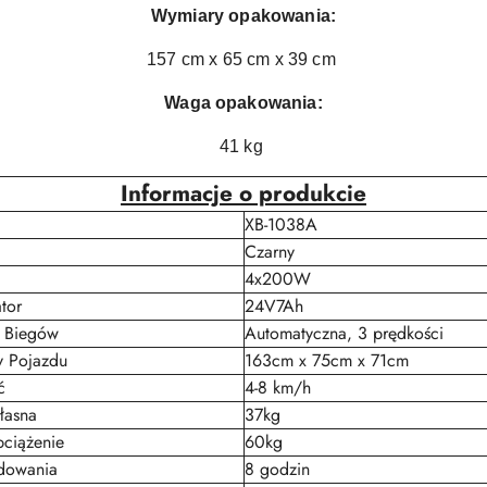
Wymiary opakowania:
157 cm x 65 cm x 39 cm
Waga opakowania:
41 kg
Informacje o produkcie
XB-1038A
Czarny
4x200W
tor
24V7Ah
a Biegów
Automatyczna, 3 prędkości
 Pojazdu
163cm x 75cm x 71cm
ć
4-8 km/h
łasna
37kg
ciążenie
60kg
dowania
8 godzin