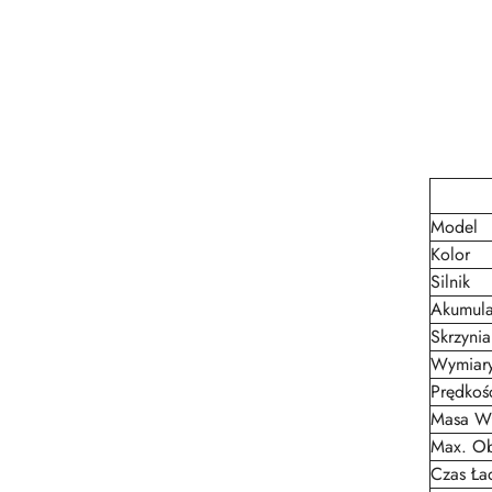
Model
Kolor
Silnik
Akumula
Skrzyni
Wymiary
Prędkoś
Masa W
Max. Ob
Czas Ła