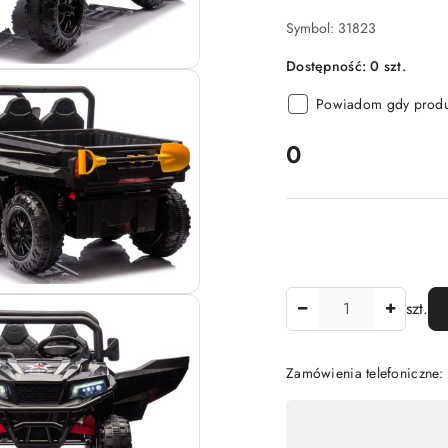
Symbol:
31823
Dostępność:
0
szt.
Powiadom gdy produk
cena:
0
Ilość
szt.
Zamówienia telefoniczne:
Dostępność