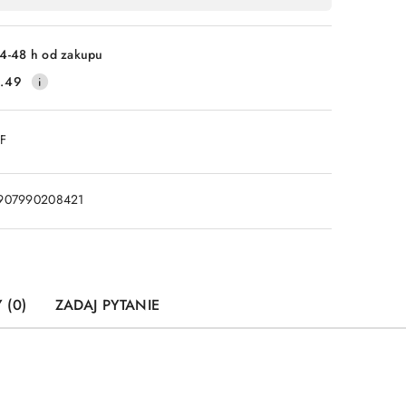
4-48 h od zakupu
.49
DF
907990208421
 (0)
ZADAJ PYTANIE