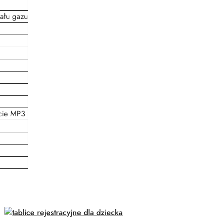
ału gazu
cie MP3