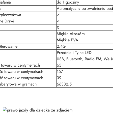
iałania
do 1 godziny
c
Automatyczny po zwolnieniu ped
zpieczeństwa
✓
ne Drzwi
✓
X
Miękka ekoskóra
Miękkie EVA
Sterowanie
2.4G
Przednie i Tylne LED
USB, Bluetooth, Radio FM, Wejś
 towaru w centymetrach
65
ć towaru w centymetrach
157
ść towaru w centymetrach
39
barytowa w gramach
66332.5