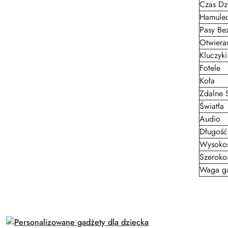
Czas Dz
Hamule
Pasy Be
Otwiera
Kluczyki
Fotele
Koła
Zdalne 
Światła
Audio
Długość
Wysokoś
Szeroko
Waga ga