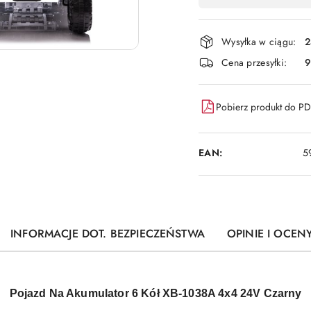
,
płatność
i
Wysyłka w ciągu:
2
dostawa
Cena przesyłki:
9
Pobierz produkt do P
EAN:
5
INFORMACJE DOT. BEZPIECZEŃSTWA
OPINIE I OCENY
Pojazd Na Akumulator 6 Kół XB-1038A 4x4 24V Czarny