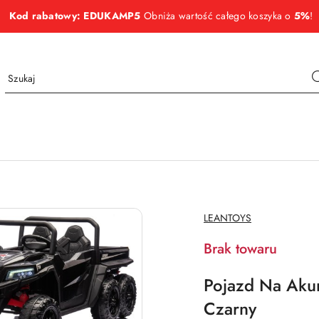
Kod rabatowy: EDUKAMP5
Obniża wartość całego koszyka o
5%
!
NAZWA
LEANTOYS
PRODUCENTA:
Brak towaru
Pojazd Na Aku
Czarny